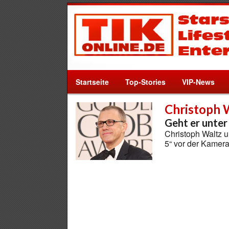
Startseite
Top-Stories
VIP-News
Christoph 
Geht er unter
Christoph Waltz u
5“ vor der Kamer