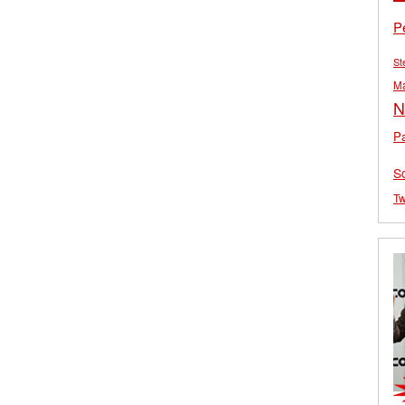
P
St
M
N
Pa
S
Tw