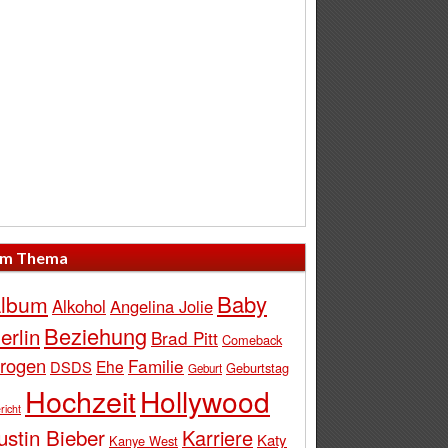
m Thema
Baby
lbum
Alkohol
Angelina Jolie
Beziehung
erlin
Brad Pitt
Comeback
rogen
Familie
Ehe
DSDS
Geburtstag
Geburt
Hochzeit
Hollywood
richt
ustin Bieber
Karriere
Katy
Kanye West