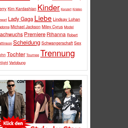
Kinder
erry
Kim Kardashian
Konzert
Kristen
Liebe
Lady Gaga
Lindsay Lohan
ewart
Michael Jackson
Miley Cyrus
Model
adonna
Premiere
achwuchs
Rihanna
Robert
Scheidung
Schwangerschaft
Sex
ttinson
Trennung
Tochter
ohn
Tournee
Verlobung
ilight