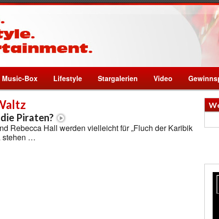
Music-Box
Lifestyle
Stargalerien
Video
Gewinnsp
Waltz
We
 die Piraten?
nd Rebecca Hall werden vielleicht für „Fluch der Karibik
a stehen …