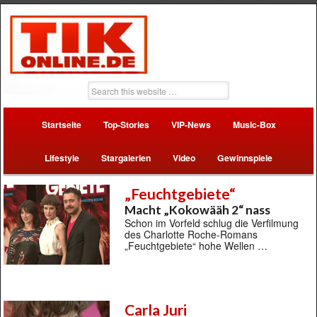
Startseite
Top-Stories
VIP-News
Music-Box
Lifestyle
Stargalerien
Video
Gewinnspiele
„Feuchtgebiete“
Macht „Kokowääh 2“ nass
Schon im Vorfeld schlug die Verfilmung
des Charlotte Roche-Romans
„Feuchtgebiete“ hohe Wellen …
Carla Juri