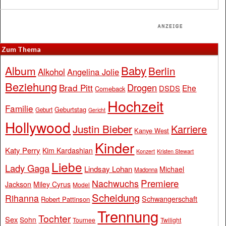
Zum Thema
Baby
Album
Berlin
Alkohol
Angelina Jolie
Beziehung
Drogen
Brad Pitt
Ehe
DSDS
Comeback
Hochzeit
Familie
Geburtstag
Geburt
Gericht
Hollywood
Justin Bieber
Karriere
Kanye West
Kinder
Katy Perry
Kim Kardashian
Konzert
Kristen Stewart
Liebe
Lady Gaga
Lindsay Lohan
Michael
Madonna
Premiere
Nachwuchs
Jackson
Miley Cyrus
Model
Scheidung
Rihanna
Schwangerschaft
Robert Pattinson
Trennung
Tochter
Sex
Sohn
Tournee
Twilight