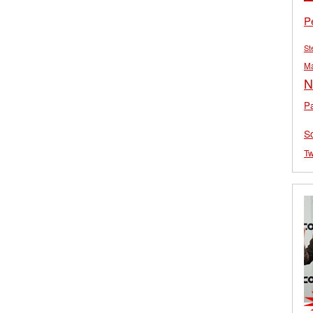
P
St
M
N
Pa
S
Tw