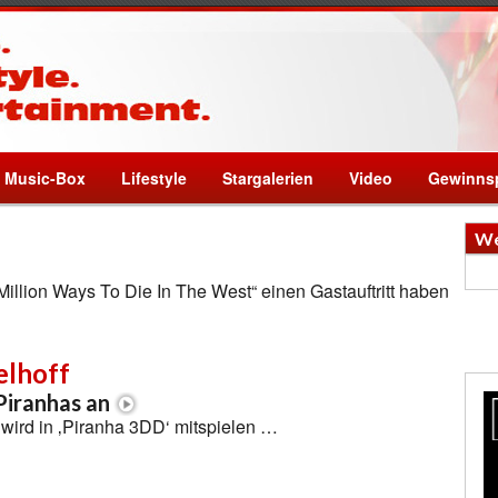
Music-Box
Lifestyle
Stargalerien
Video
Gewinnsp
We
Million Ways To Die In The West“ einen Gastauftritt haben
elhoff
Piranhas an
wird in ‚Piranha 3DD‘ mitspielen …