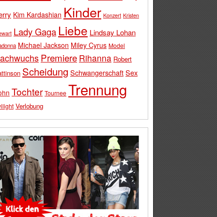
Kinder
erry
Kim Kardashian
Konzert
Kristen
Liebe
Lady Gaga
Lindsay Lohan
ewart
Michael Jackson
Miley Cyrus
Model
adonna
Premiere
achwuchs
Rihanna
Robert
Scheidung
Schwangerschaft
Sex
ttinson
Trennung
Tochter
ohn
Tournee
Verlobung
ilight