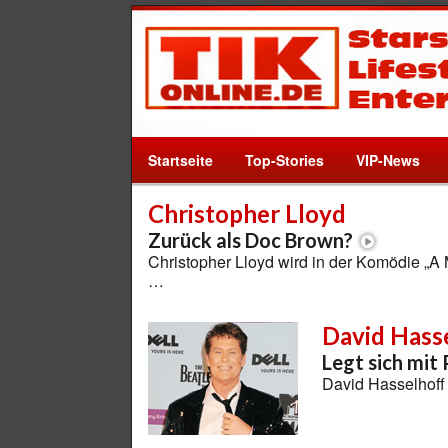
Startseite
Top-Stories
VIP-News
Christopher Lloyd
Zurück als Doc Brown?
Christopher Lloyd wird in der Komödie „A 
…
David Hass
Legt sich mit 
David Hasselhoff 