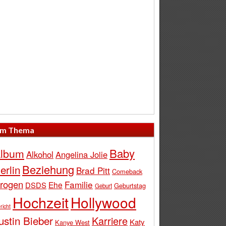
m Thema
Baby
lbum
Alkohol
Angelina Jolie
Beziehung
erlin
Brad Pitt
Comeback
rogen
Familie
Ehe
DSDS
Geburtstag
Geburt
Hochzeit
Hollywood
richt
ustin Bieber
Karriere
Katy
Kanye West