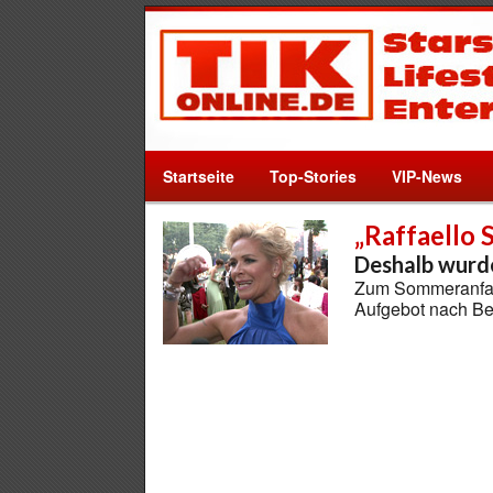
Startseite
Top-Stories
VIP-News
„Raffaello
Deshalb wurde
Zum Sommeranfang 
Aufgebot nach Be