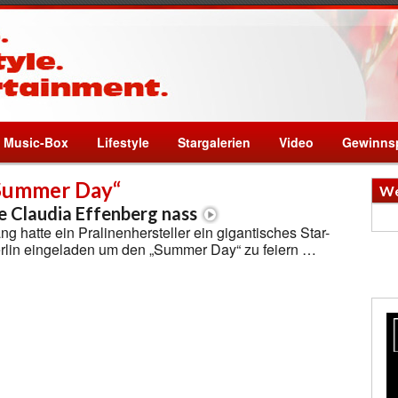
Music-Box
Lifestyle
Stargalerien
Video
Gewinnsp
 Summer Day“
We
 Claudia Effenberg nass
hatte ein Pralinenhersteller ein gigantisches Star-
rlin eingeladen um den „Summer Day“ zu feiern …