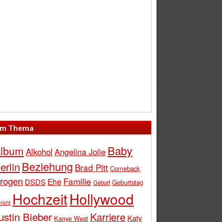
m Thema
Baby
lbum
Alkohol
Angelina Jolie
Beziehung
erlin
Brad Pitt
Comeback
rogen
Familie
Ehe
DSDS
Geburtstag
Geburt
Hochzeit
Hollywood
richt
ustin Bieber
Karriere
Katy
Kanye West