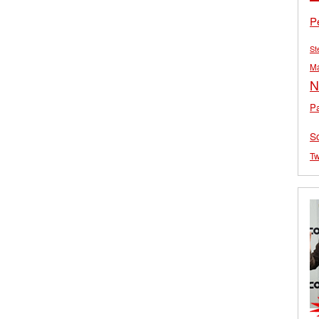
P
St
M
N
Pa
S
Tw