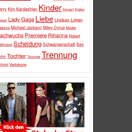
Kinder
erry
Kim Kardashian
Konzert
Kristen
Liebe
Lady Gaga
Lindsay Lohan
ewart
Michael Jackson
Miley Cyrus
Model
adonna
Premiere
achwuchs
Rihanna
Robert
Scheidung
Schwangerschaft
Sex
ttinson
Trennung
Tochter
ohn
Tournee
Verlobung
ilight