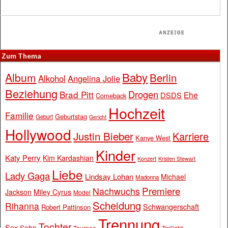
Zum Thema
Baby
Album
Berlin
Alkohol
Angelina Jolie
Beziehung
Drogen
Brad Pitt
Ehe
DSDS
Comeback
Hochzeit
Familie
Geburtstag
Geburt
Gericht
Hollywood
Justin Bieber
Karriere
Kanye West
Kinder
Katy Perry
Kim Kardashian
Konzert
Kristen Stewart
Liebe
Lady Gaga
Lindsay Lohan
Michael
Madonna
Premiere
Nachwuchs
Jackson
Miley Cyrus
Model
Scheidung
Rihanna
Schwangerschaft
Robert Pattinson
Trennung
Tochter
Sex
Sohn
Tournee
Twilight