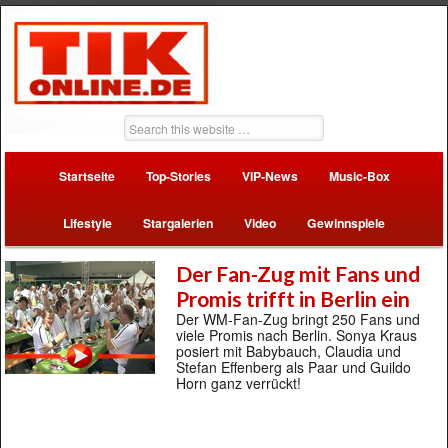
Startseite
Top-Stories
VIP-News
Music-Box
Lifestyle
Stargalerien
Video
Gewinnspiele
Der Fan-Zug mit Fans und
Promis trifft in Berlin ein
Der WM-Fan-Zug bringt 250 Fans und
viele Promis nach Berlin. Sonya Kraus
posiert mit Babybauch, Claudia und
Stefan Effenberg als Paar und Guildo
Horn ganz verrückt!