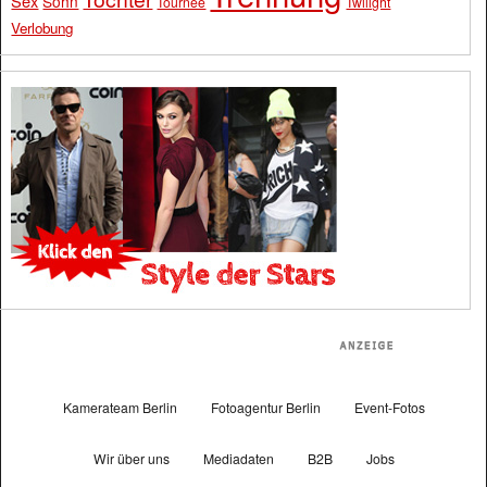
Sex
Sohn
Tournee
Twilight
Verlobung
Kamerateam Berlin
Fotoagentur Berlin
Event-Fotos
Wir über uns
Mediadaten
B2B
Jobs