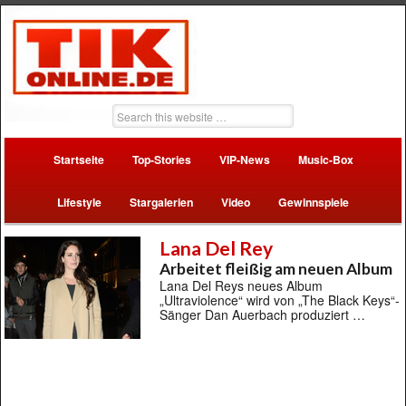
Startseite
Top-Stories
VIP-News
Music-Box
Lifestyle
Stargalerien
Video
Gewinnspiele
Lana Del Rey
Arbeitet fleißig am neuen Album
Lana Del Reys neues Album
„Ultraviolence“ wird von „The Black Keys“-
Sänger Dan Auerbach produziert …