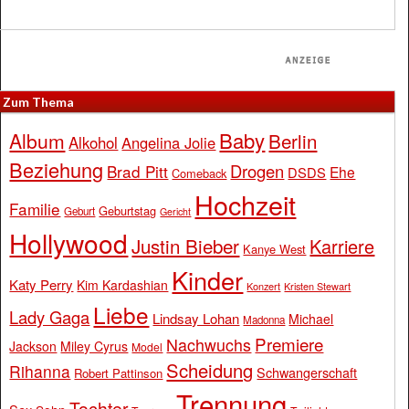
Zum Thema
Baby
Album
Berlin
Alkohol
Angelina Jolie
Beziehung
Drogen
Brad Pitt
Ehe
DSDS
Comeback
Hochzeit
Familie
Geburtstag
Geburt
Gericht
Hollywood
Justin Bieber
Karriere
Kanye West
Kinder
Katy Perry
Kim Kardashian
Konzert
Kristen Stewart
Liebe
Lady Gaga
Lindsay Lohan
Michael
Madonna
Premiere
Nachwuchs
Jackson
Miley Cyrus
Model
Scheidung
Rihanna
Schwangerschaft
Robert Pattinson
Trennung
Tochter