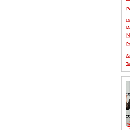
P
St
M
N
Pa
S
Tw