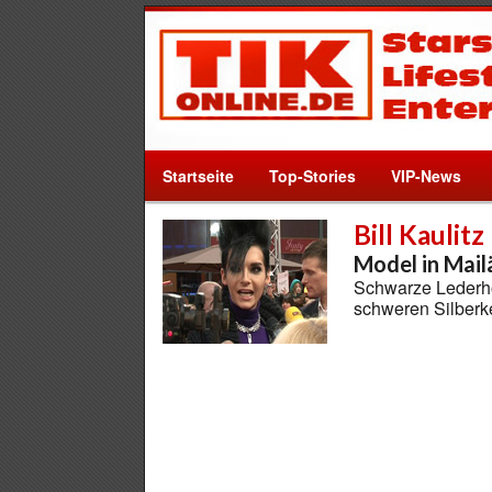
Startseite
Top-Stories
VIP-News
Bill Kaulitz
Model in Mai
Schwarze Lederhos
schweren Silberk