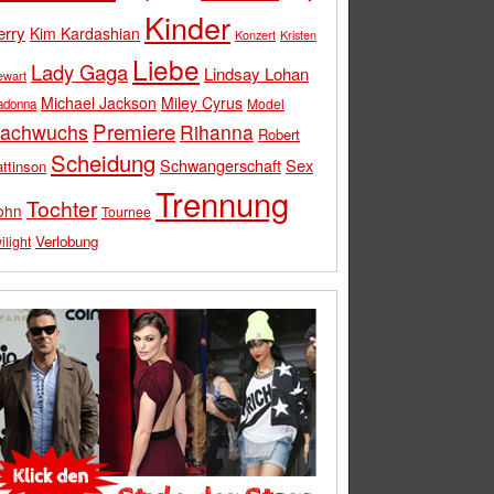
Kinder
erry
Kim Kardashian
Konzert
Kristen
Liebe
Lady Gaga
Lindsay Lohan
ewart
Michael Jackson
Miley Cyrus
Model
adonna
Premiere
achwuchs
Rihanna
Robert
Scheidung
Schwangerschaft
Sex
ttinson
Trennung
Tochter
ohn
Tournee
Verlobung
ilight