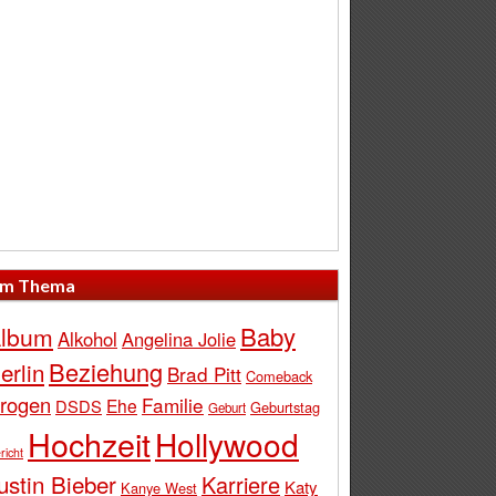
m Thema
Baby
lbum
Alkohol
Angelina Jolie
Beziehung
erlin
Brad Pitt
Comeback
rogen
Familie
Ehe
DSDS
Geburtstag
Geburt
Hochzeit
Hollywood
richt
ustin Bieber
Karriere
Katy
Kanye West