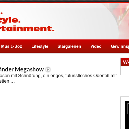
Music-Box
Lifestyle
Stargalerien
Video
Gewinnsp
We
länder Megashow
en mit Schnürung, ein enges, futuristisches Oberteil mit
etten …