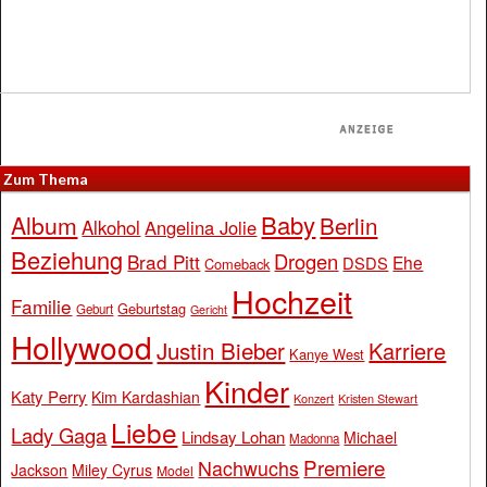
Zum Thema
Baby
Album
Berlin
Alkohol
Angelina Jolie
Beziehung
Drogen
Brad Pitt
Ehe
DSDS
Comeback
Hochzeit
Familie
Geburtstag
Geburt
Gericht
Hollywood
Justin Bieber
Karriere
Kanye West
Kinder
Katy Perry
Kim Kardashian
Konzert
Kristen Stewart
Liebe
Lady Gaga
Lindsay Lohan
Michael
Madonna
Premiere
Nachwuchs
Jackson
Miley Cyrus
Model