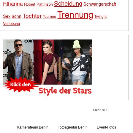
Scheidung
Rihanna
Schwangerschaft
Robert Pattinson
Trennung
Tochter
Sex
Sohn
Tournee
Twilight
Verlobung
Kamerateam Berlin
Fotoagentur Berlin
Event-Fotos