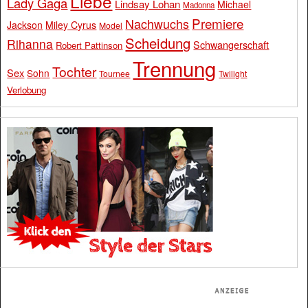
Liebe
Lady Gaga
Lindsay Lohan
Michael
Madonna
Premiere
Nachwuchs
Jackson
Miley Cyrus
Model
Scheidung
Rihanna
Schwangerschaft
Robert Pattinson
Trennung
Tochter
Sex
Sohn
Tournee
Twilight
Verlobung