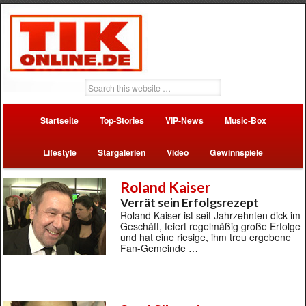
Startseite
Top-Stories
VIP-News
Music-Box
Lifestyle
Stargalerien
Video
Gewinnspiele
Roland Kaiser
Verrät sein Erfolgsrezept
Roland Kaiser ist seit Jahrzehnten dick im
Geschäft, feiert regelmäßig große Erfolge
und hat eine riesige, ihm treu ergebene
Fan-Gemeinde …