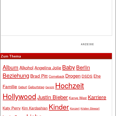
Zum Thema
Baby
Album
Berlin
Alkohol
Angelina Jolie
Beziehung
Drogen
Brad Pitt
Ehe
DSDS
Comeback
Hochzeit
Familie
Geburtstag
Geburt
Gericht
Hollywood
Justin Bieber
Karriere
Kanye West
Kinder
Katy Perry
Kim Kardashian
Konzert
Kristen Stewart