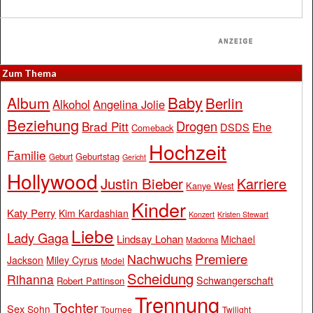
Zum Thema
Baby
Album
Berlin
Alkohol
Angelina Jolie
Beziehung
Drogen
Brad Pitt
Ehe
DSDS
Comeback
Hochzeit
Familie
Geburtstag
Geburt
Gericht
Hollywood
Justin Bieber
Karriere
Kanye West
Kinder
Katy Perry
Kim Kardashian
Konzert
Kristen Stewart
Liebe
Lady Gaga
Lindsay Lohan
Michael
Madonna
Premiere
Nachwuchs
Jackson
Miley Cyrus
Model
Scheidung
Rihanna
Schwangerschaft
Robert Pattinson
Trennung
Tochter
Sex
Sohn
Tournee
Twilight