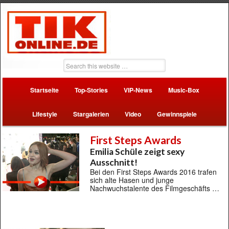
Startseite
Top-Stories
VIP-News
Music-Box
Lifestyle
Stargalerien
Video
Gewinnspiele
First Steps Awards
Emilia Schüle zeigt sexy
Ausschnitt!
Bei den First Steps Awards 2016 trafen
sich alte Hasen und junge
Nachwuchstalente des Filmgeschäfts …