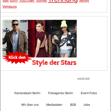
Sex
Sohn
Tournee
Twilight
Verlobung
Kamerateam Berlin
Fotoagentur Berlin
Event-Fotos
Wir über uns
Mediadaten
B2B
Jobs