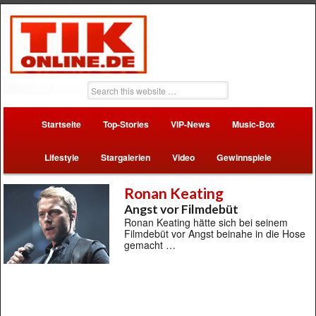
Startseite
Top-Stories
VIP-News
Music-Box
Lifestyle
Stargalerien
Video
Gewinnspiele
Ronan Keating
Angst vor Filmdebüt
Ronan Keating hätte sich bei seinem
Filmdebüt vor Angst beinahe in die Hose
gemacht …