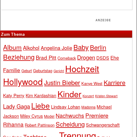
Zum Thema
Baby
Album
Berlin
Alkohol
Angelina Jolie
Beziehung
Drogen
Brad Pitt
Ehe
DSDS
Comeback
Hochzeit
Familie
Geburtstag
Geburt
Gericht
Hollywood
Justin Bieber
Karriere
Kanye West
Kinder
Katy Perry
Kim Kardashian
Konzert
Kristen Stewart
Liebe
Lady Gaga
Lindsay Lohan
Michael
Madonna
Premiere
Nachwuchs
Jackson
Miley Cyrus
Model
Scheidung
Rihanna
Schwangerschaft
Robert Pattinson
Trennung
Tochter