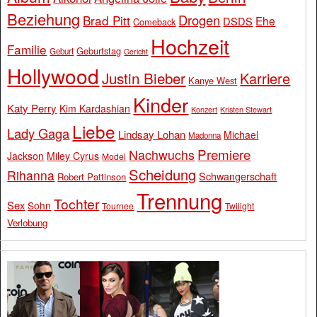
Beziehung
Drogen
Brad Pitt
Ehe
DSDS
Comeback
Hochzeit
Familie
Geburtstag
Geburt
Gericht
Hollywood
Justin Bieber
Karriere
Kanye West
Kinder
Katy Perry
Kim Kardashian
Konzert
Kristen Stewart
Liebe
Lady Gaga
Lindsay Lohan
Michael
Madonna
Premiere
Nachwuchs
Jackson
Miley Cyrus
Model
Scheidung
Rihanna
Schwangerschaft
Robert Pattinson
Trennung
Tochter
Sex
Sohn
Tournee
Twilight
Verlobung