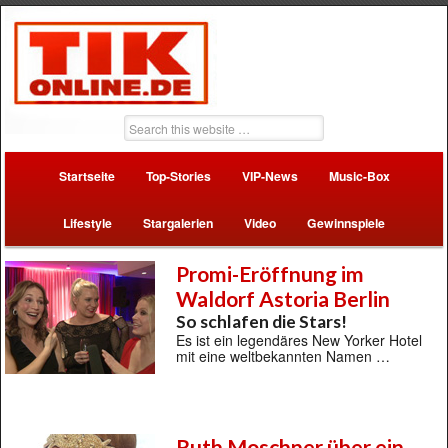
Startseite
Top-Stories
VIP-News
Music-Box
Lifestyle
Stargalerien
Video
Gewinnspiele
Promi-Eröffnung im
Waldorf Astoria Berlin
So schlafen die Stars!
Es ist ein legendäres New Yorker Hotel
mit eine weltbekannten Namen …
Ruth Moschner über ein