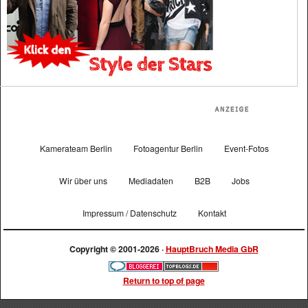
Kamerateam Berlin
Fotoagentur Berlin
Event-Fotos
Wir über uns
Mediadaten
B2B
Jobs
Impressum / Datenschutz
Kontakt
Copyright © 2001-2026 ·
HauptBruch Media GbR
Return to top of page