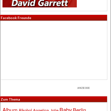
Facebook Freunde
Zum Thema
Baby
Album
Berlin
Alkohol
Angelina Jolie