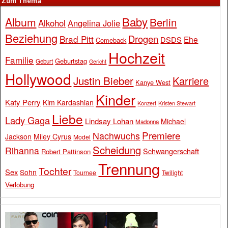
Zum Thema
Baby
Album
Berlin
Alkohol
Angelina Jolie
Beziehung
Drogen
Brad Pitt
Ehe
DSDS
Comeback
Hochzeit
Familie
Geburtstag
Geburt
Gericht
Hollywood
Justin Bieber
Karriere
Kanye West
Kinder
Katy Perry
Kim Kardashian
Konzert
Kristen Stewart
Liebe
Lady Gaga
Lindsay Lohan
Michael
Madonna
Premiere
Nachwuchs
Jackson
Miley Cyrus
Model
Scheidung
Rihanna
Schwangerschaft
Robert Pattinson
Trennung
Tochter
Sex
Sohn
Tournee
Twilight
Verlobung