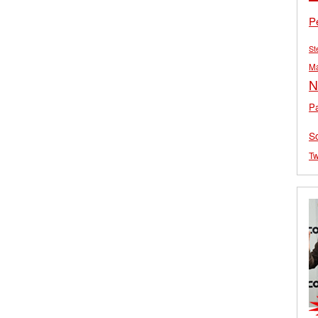
P
St
M
N
Pa
S
Tw