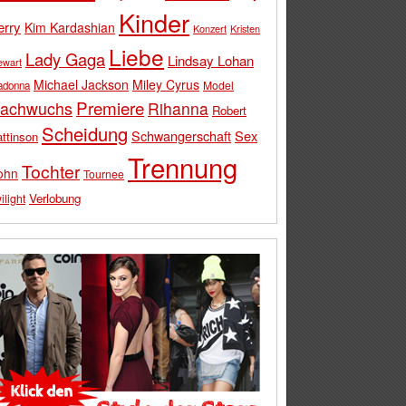
Kinder
erry
Kim Kardashian
Konzert
Kristen
Liebe
Lady Gaga
Lindsay Lohan
ewart
Michael Jackson
Miley Cyrus
Model
adonna
Premiere
achwuchs
Rihanna
Robert
Scheidung
Schwangerschaft
Sex
ttinson
Trennung
Tochter
ohn
Tournee
Verlobung
ilight