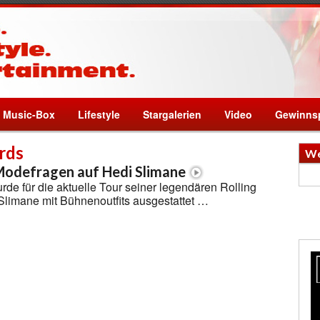
Music-Box
Lifestyle
Stargalerien
Video
Gewinnsp
rds
We
Modefragen auf Hedi Slimane
rde für die aktuelle Tour seiner legendären Rolling
Slimane mit Bühnenoutfits ausgestattet …