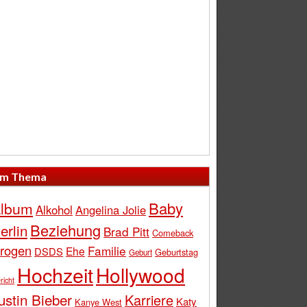
m Thema
Baby
lbum
Alkohol
Angelina Jolie
Beziehung
erlin
Brad Pitt
Comeback
rogen
Familie
Ehe
DSDS
Geburtstag
Geburt
Hochzeit
Hollywood
richt
ustin Bieber
Karriere
Katy
Kanye West