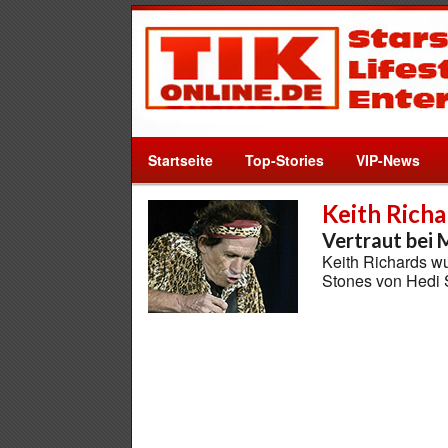
Startseite
Top-Stories
VIP-News
Keith Richa
Vertraut bei 
Keith Richards wu
Stones von Hedi 