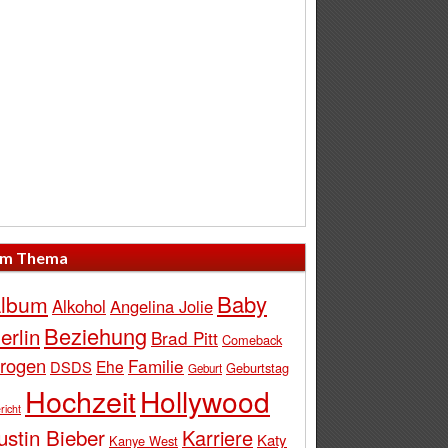
m Thema
Baby
lbum
Alkohol
Angelina Jolie
Beziehung
erlin
Brad Pitt
Comeback
rogen
Familie
Ehe
DSDS
Geburtstag
Geburt
Hochzeit
Hollywood
richt
ustin Bieber
Karriere
Katy
Kanye West