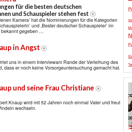
ngen für die besten deutschen
P
nnen und Schauspieler stehen fest
denen Kamera’ hat die Nominierungen für die Kategorien
St
chauspielerin’ und ‚Bester deutscher Schauspieler’ im
M
0 bekannt gegeben …
N
Pa
aup in Angst
S
rriet uns in einem Interviewam Rande der Verleihung des
Tw
d, dass er noch keine Vorsorgeuntersuchung gemacht hat.
up und seine Frau Christiane
ert Knaup wird mit 52 Jahren noch einmal Vater und freut
Windeln wechseln.