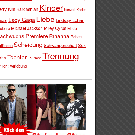
Kinder
erry
Kim Kardashian
Konzert
Kristen
Liebe
Lady Gaga
Lindsay Lohan
ewart
Michael Jackson
Miley Cyrus
Model
adonna
Premiere
achwuchs
Rihanna
Robert
Scheidung
Schwangerschaft
Sex
ttinson
Trennung
Tochter
ohn
Tournee
Verlobung
ilight