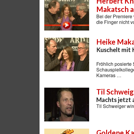
Herbert Kn
Makatsch a
Bei der Premiere
die Finger nicht 
Heike Mak
Kuschelt mit 
Fröhlich posierte
Schauspielkollege
Kameras …
Til Schweig
Machts jetzt 
Til Schweiger wir
Goldene K