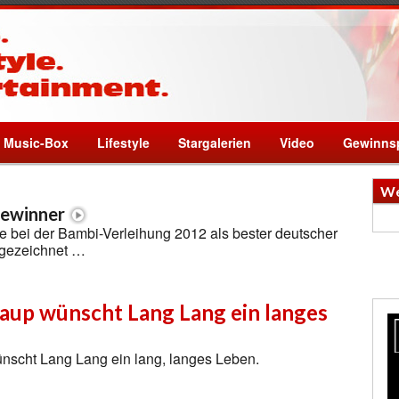
Music-Box
Lifestyle
Stargalerien
Video
Gewinnsp
We
Gewinner
e bei der Bambi-Verleihung 2012 als bester deutscher
sgezeichnet …
aup wünscht Lang Lang ein langes
nscht Lang Lang ein lang, langes Leben.