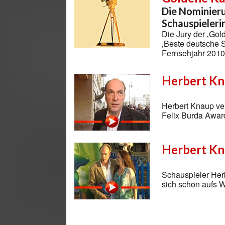
Die Nominieru
Schauspieleri
Die Jury der ‚Gol
‚Beste deutsche S
Fernsehjahr 201
Herbert Kn
Herbert Knaup ve
Felix Burda Awar
Herbert Kna
Schauspieler Herb
sich schon aufs 