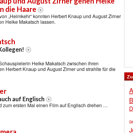
aup und August Zirner gehen Heike
n die Haare
 von „Heimkehr“ konnten Herbert Knaup und August Zirner
von Heike Makatsch lassen.
atsch
Kollegen!
 Schauspielerin Heike Makatsch zwischen ihren
n Herbert Knaup und August Zirner und strahlte für die
Zu
A
er
B
auch auf Englisch
d zum ersten Mal einen Film auf Englisch drehen …
D
Ge
J
amera