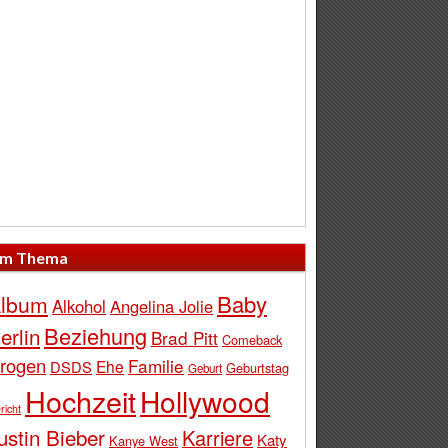
m Thema
Baby
lbum
Alkohol
Angelina Jolie
Beziehung
erlin
Brad Pitt
Comeback
rogen
Familie
Ehe
DSDS
Geburtstag
Geburt
Hochzeit
Hollywood
richt
ustin Bieber
Karriere
Katy
Kanye West