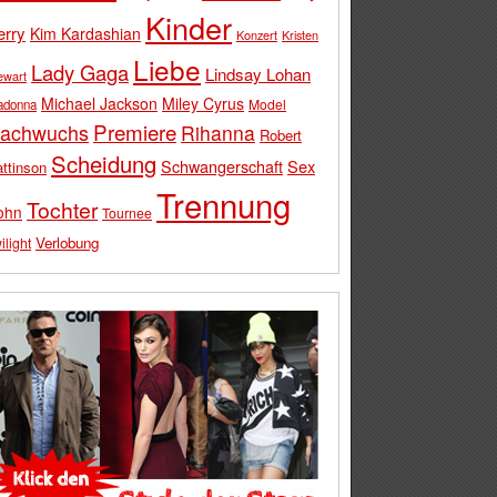
Kinder
erry
Kim Kardashian
Konzert
Kristen
Liebe
Lady Gaga
Lindsay Lohan
ewart
Michael Jackson
Miley Cyrus
Model
adonna
Premiere
achwuchs
Rihanna
Robert
Scheidung
Schwangerschaft
Sex
ttinson
Trennung
Tochter
ohn
Tournee
Verlobung
ilight