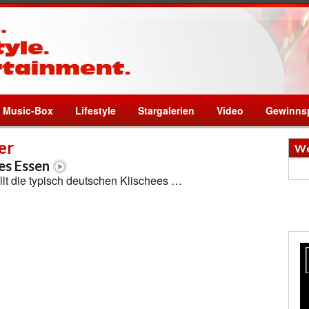
Music-Box
Lifestyle
Stargalerien
Video
Gewinnsp
er
We
es Essen
llt die typisch deutschen Klischees …