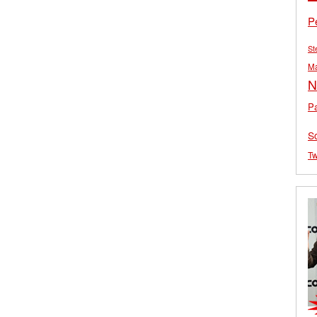
P
St
M
N
Pa
S
Tw