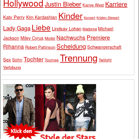
Hollywood
Justin Bieber
Karriere
Kanye West
Kinder
Katy Perry
Kim Kardashian
Konzert
Kristen Stewart
Liebe
Lady Gaga
Lindsay Lohan
Michael
Madonna
Premiere
Nachwuchs
Jackson
Miley Cyrus
Model
Scheidung
Rihanna
Schwangerschaft
Robert Pattinson
Trennung
Tochter
Sex
Sohn
Tournee
Twilight
Verlobung