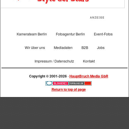
Kamerateam Berlin
Fotoagentur Berlin
Event-Fotos
Wir über uns
Mediadaten
B2B
Jobs
Impressum / Datenschutz
Kontakt
Copyright © 2001-2026 ·
HauptBruch Media GbR
Return to top of page