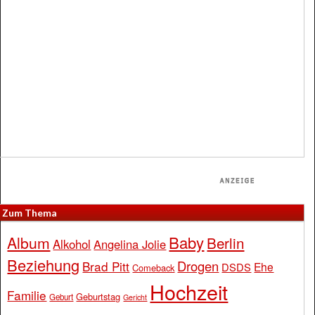
Zum Thema
Baby
Album
Berlin
Alkohol
Angelina Jolie
Beziehung
Drogen
Brad Pitt
Ehe
DSDS
Comeback
Hochzeit
Familie
Geburtstag
Geburt
Gericht