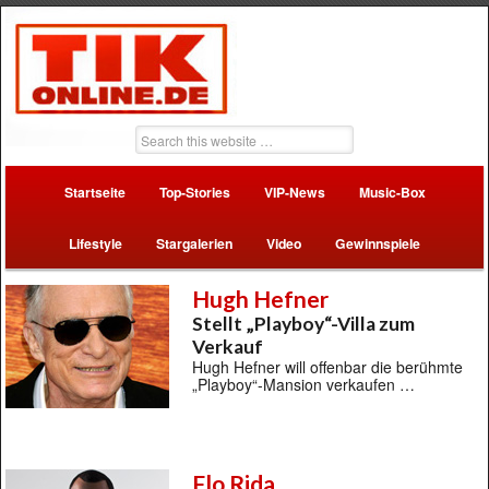
Startseite
Top-Stories
VIP-News
Music-Box
Lifestyle
Stargalerien
Video
Gewinnspiele
Hugh Hefner
Stellt „Playboy“-Villa zum
Verkauf
Hugh Hefner will offenbar die berühmte
„Playboy“-Mansion verkaufen …
Flo Rida