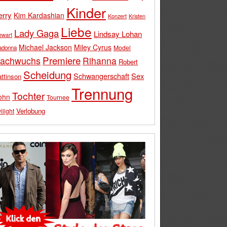
Kinder
erry
Kim Kardashian
Konzert
Kristen
Liebe
Lady Gaga
Lindsay Lohan
ewart
Michael Jackson
Miley Cyrus
Model
adonna
Premiere
achwuchs
Rihanna
Robert
Scheidung
Schwangerschaft
Sex
ttinson
Trennung
Tochter
ohn
Tournee
Verlobung
ilight