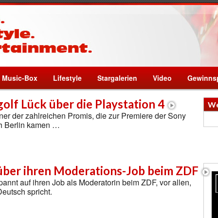
Music-Box
Lifestyle
Stargalerien
Video
Gewinnsp
golf Lück über die Playstation 4
We
iner der zahlreichen Promis, die zur Premiere der Sony
ch Berlin kamen …
über ihren Moderations-Job beim ZDF
pannt auf ihren Job als Moderatorin beim ZDF, vor allen,
Deutsch spricht.