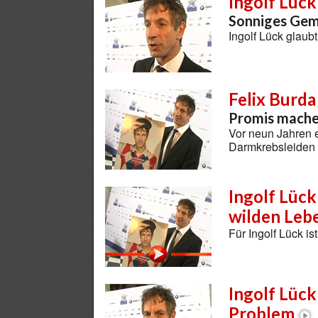
Ingolf Lück
Sonniges Gemü
Ingolf Lück glaub
Felix Burd
Promis mache
Vor neun Jahren e
Darmkrebsleiden
Ingolf Lüc
wilden Lebe
Für Ingolf Lück i
Ingolf Lück
Problem