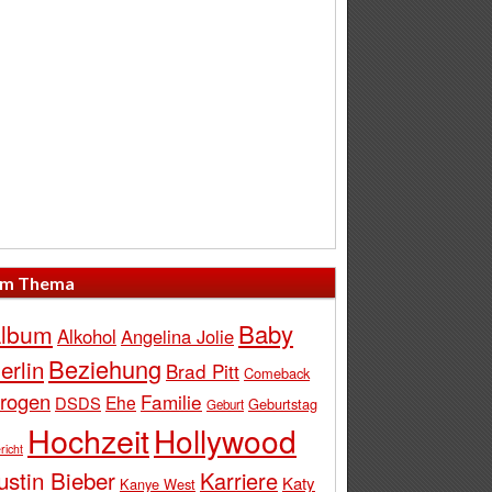
m Thema
Baby
lbum
Alkohol
Angelina Jolie
Beziehung
erlin
Brad Pitt
Comeback
rogen
Familie
Ehe
DSDS
Geburtstag
Geburt
Hochzeit
Hollywood
richt
ustin Bieber
Karriere
Katy
Kanye West