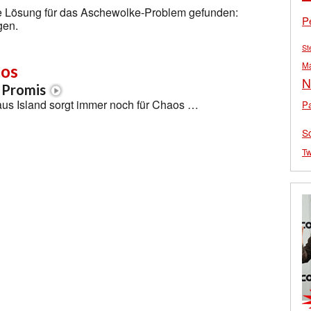
die Lösung für das Aschewolke-Problem gefunden:
P
gen.
St
M
aos
N
 Promis
us Island sorgt immer noch für Chaos …
Pa
S
Tw