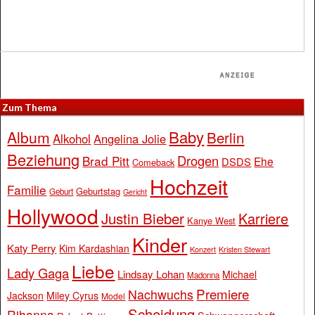
Zum Thema
Baby
Album
Berlin
Alkohol
Angelina Jolie
Beziehung
Drogen
Brad Pitt
Ehe
DSDS
Comeback
Hochzeit
Familie
Geburtstag
Geburt
Gericht
Hollywood
Justin Bieber
Karriere
Kanye West
Kinder
Katy Perry
Kim Kardashian
Konzert
Kristen Stewart
Liebe
Lady Gaga
Lindsay Lohan
Michael
Madonna
Premiere
Nachwuchs
Jackson
Miley Cyrus
Model
Scheidung
Rihanna