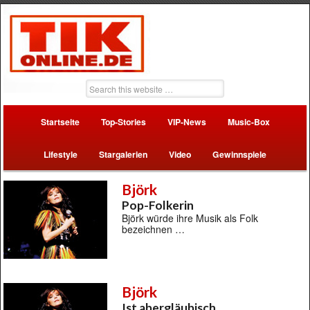
Startseite
Top-Stories
VIP-News
Music-Box
Lifestyle
Stargalerien
Video
Gewinnspiele
Björk
Pop-Folkerin
Björk würde ihre Musik als Folk
bezeichnen …
Björk
Ist abergläubisch