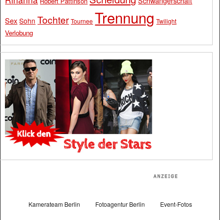
Schwangerschaft
Robert Pattinson
Trennung
Tochter
Sex
Sohn
Tournee
Twilight
Verlobung
Kamerateam Berlin
Fotoagentur Berlin
Event-Fotos