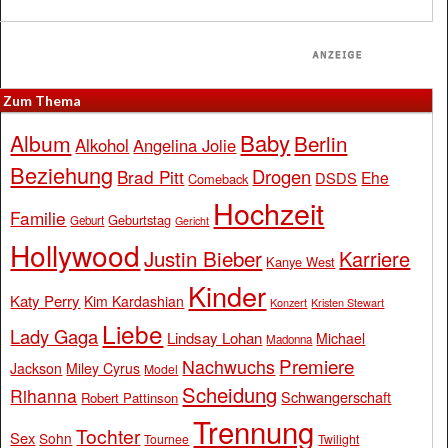
Zum Thema
Baby
Album
Berlin
Alkohol
Angelina Jolie
Beziehung
Drogen
Brad Pitt
Ehe
DSDS
Comeback
Hochzeit
Familie
Geburtstag
Geburt
Gericht
Hollywood
Justin Bieber
Karriere
Kanye West
Kinder
Katy Perry
Kim Kardashian
Konzert
Kristen Stewart
Liebe
Lady Gaga
Lindsay Lohan
Michael
Madonna
Premiere
Nachwuchs
Jackson
Miley Cyrus
Model
Scheidung
Rihanna
Schwangerschaft
Robert Pattinson
Trennung
Tochter
Sex
Sohn
Tournee
Twilight