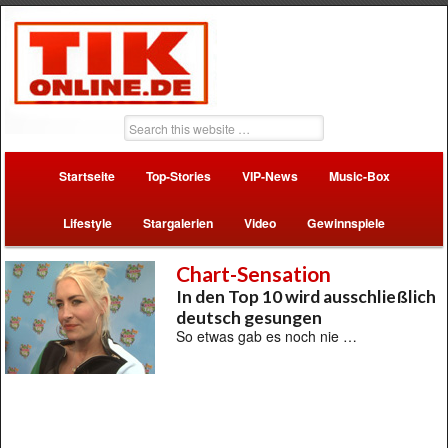
Startseite
Top-Stories
VIP-News
Music-Box
Lifestyle
Stargalerien
Video
Gewinnspiele
Chart-Sensation
In den Top 10 wird ausschließlich
deutsch gesungen
So etwas gab es noch nie …