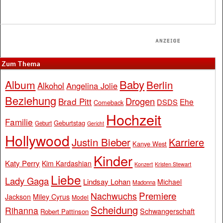
Zum Thema
Baby
Album
Berlin
Alkohol
Angelina Jolie
Beziehung
Drogen
Brad Pitt
Ehe
DSDS
Comeback
Hochzeit
Familie
Geburtstag
Geburt
Gericht
Hollywood
Justin Bieber
Karriere
Kanye West
Kinder
Katy Perry
Kim Kardashian
Konzert
Kristen Stewart
Liebe
Lady Gaga
Lindsay Lohan
Michael
Madonna
Premiere
Nachwuchs
Jackson
Miley Cyrus
Model
Scheidung
Rihanna
Schwangerschaft
Robert Pattinson