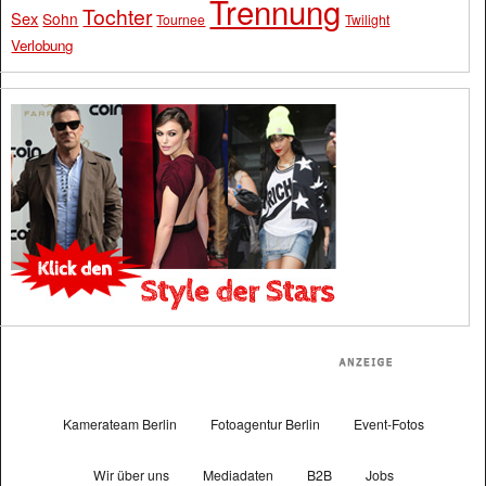
Trennung
Tochter
Sex
Sohn
Tournee
Twilight
Verlobung
Kamerateam Berlin
Fotoagentur Berlin
Event-Fotos
Wir über uns
Mediadaten
B2B
Jobs