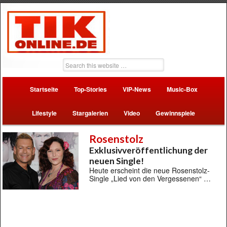
Startseite
Top-Stories
VIP-News
Music-Box
Lifestyle
Stargalerien
Video
Gewinnspiele
Rosenstolz
Exklusivveröffentlichung der
neuen Single!
Heute erscheint die neue Rosenstolz-
Single „Lied von den Vergessenen“ …