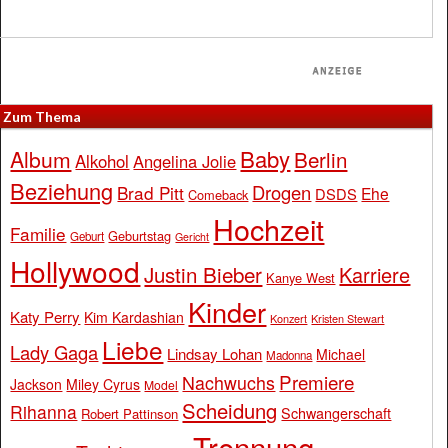
Zum Thema
Baby
Album
Berlin
Alkohol
Angelina Jolie
Beziehung
Drogen
Brad Pitt
Ehe
DSDS
Comeback
Hochzeit
Familie
Geburtstag
Geburt
Gericht
Hollywood
Justin Bieber
Karriere
Kanye West
Kinder
Katy Perry
Kim Kardashian
Konzert
Kristen Stewart
Liebe
Lady Gaga
Lindsay Lohan
Michael
Madonna
Premiere
Nachwuchs
Jackson
Miley Cyrus
Model
Scheidung
Rihanna
Schwangerschaft
Robert Pattinson
Trennung