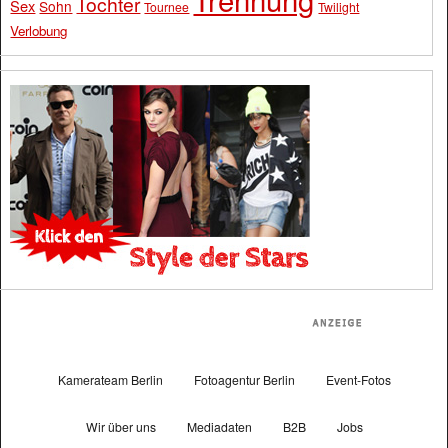
Tochter
Sex
Sohn
Tournee
Twilight
Verlobung
Kamerateam Berlin
Fotoagentur Berlin
Event-Fotos
Wir über uns
Mediadaten
B2B
Jobs