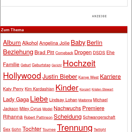
Zum Thema
Baby
Album
Berlin
Alkohol
Angelina Jolie
Beziehung
Drogen
Brad Pitt
Ehe
DSDS
Comeback
Hochzeit
Familie
Geburtstag
Geburt
Gericht
Hollywood
Justin Bieber
Karriere
Kanye West
Kinder
Katy Perry
Kim Kardashian
Konzert
Kristen Stewart
Liebe
Lady Gaga
Lindsay Lohan
Michael
Madonna
Premiere
Nachwuchs
Jackson
Miley Cyrus
Model
Scheidung
Rihanna
Schwangerschaft
Robert Pattinson
Trennung
Tochter
Sex
Sohn
Tournee
Twilight