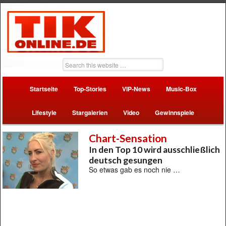
Startseite
Top-Stories
VIP-News
Music-Box
Lifestyle
Stargalerien
Video
Gewinnspiele
Chart-Sensation
In den Top 10 wird ausschließlich
deutsch gesungen
So etwas gab es noch nie …