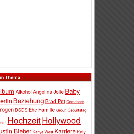
m Thema
Baby
lbum
Alkohol
Angelina Jolie
Beziehung
erlin
Brad Pitt
Comeback
rogen
Familie
Ehe
DSDS
Geburtstag
Geburt
Hochzeit
Hollywood
richt
ustin Bieber
Karriere
Katy
Kanye West