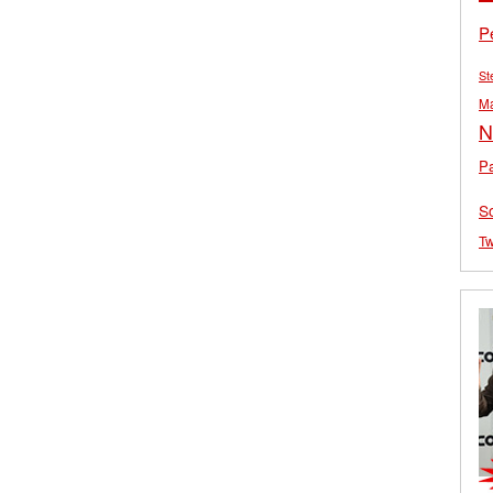
P
St
M
N
Pa
S
Tw