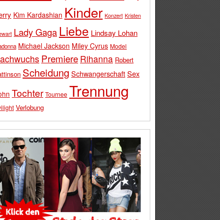
Kinder
erry
Kim Kardashian
Konzert
Kristen
Liebe
Lady Gaga
Lindsay Lohan
ewart
Michael Jackson
Miley Cyrus
Model
adonna
Premiere
achwuchs
Rihanna
Robert
Scheidung
Schwangerschaft
Sex
ttinson
Trennung
Tochter
ohn
Tournee
Verlobung
ilight