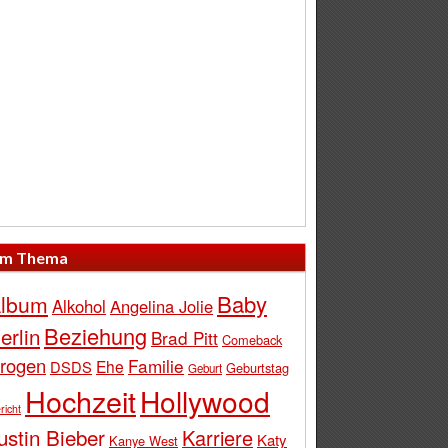
m Thema
Baby
lbum
Alkohol
Angelina Jolie
Beziehung
erlin
Brad Pitt
Comeback
rogen
Familie
Ehe
DSDS
Geburtstag
Geburt
Hochzeit
Hollywood
richt
ustin Bieber
Karriere
Katy
Kanye West