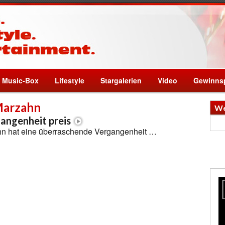
Music-Box
Lifestyle
Stargalerien
Video
Gewinnsp
Marzahn
We
gangenheit preis
n hat eine überraschende Vergangenheit …