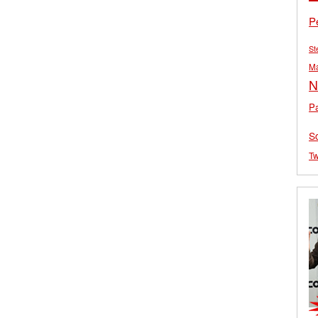
P
St
M
N
Pa
S
Tw