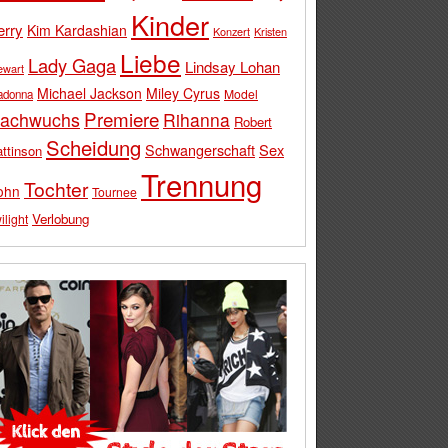
Kinder
erry
Kim Kardashian
Konzert
Kristen
Liebe
Lady Gaga
Lindsay Lohan
ewart
Michael Jackson
Miley Cyrus
Model
adonna
Premiere
achwuchs
Rihanna
Robert
Scheidung
Schwangerschaft
Sex
ttinson
Trennung
Tochter
ohn
Tournee
Verlobung
ilight