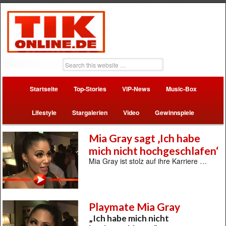
Startseite
Top-Stories
VIP-News
Music-Box
Lifestyle
Stargalerien
Video
Gewinnspiele
Mia Gray sagt ‚Ich habe
mich nicht hochgeschlafen‘
Mia Gray ist stolz auf ihre Karriere …
Playmate Mia Gray
„Ich habe mich nicht