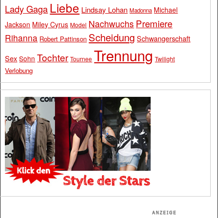
Liebe
Lady Gaga
Lindsay Lohan
Michael
Madonna
Premiere
Nachwuchs
Jackson
Miley Cyrus
Model
Scheidung
Rihanna
Schwangerschaft
Robert Pattinson
Trennung
Tochter
Sex
Sohn
Tournee
Twilight
Verlobung