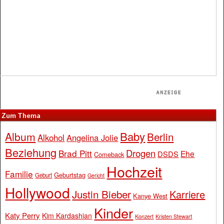
Zum Thema
Baby
Album
Berlin
Alkohol
Angelina Jolie
Beziehung
Drogen
Brad Pitt
Ehe
DSDS
Comeback
Hochzeit
Familie
Geburtstag
Geburt
Gericht
Hollywood
Justin Bieber
Karriere
Kanye West
Kinder
Katy Perry
Kim Kardashian
Konzert
Kristen Stewart