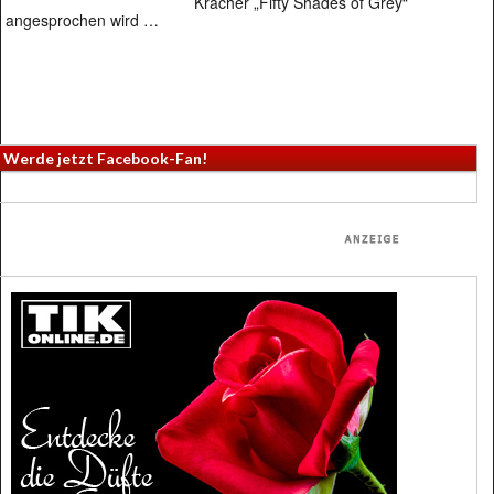
Kracher „Fifty Shades of Grey“
angesprochen wird …
Werde jetzt Facebook-Fan!