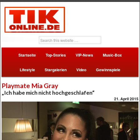
Startseite
Top-Stories
VIP-News
Music-Box
Lifestyle
Stargalerien
Video
Gewinnspiele
Playmate Mia Gray
„Ich habe mich nicht hochgeschlafen“
21. April 2015