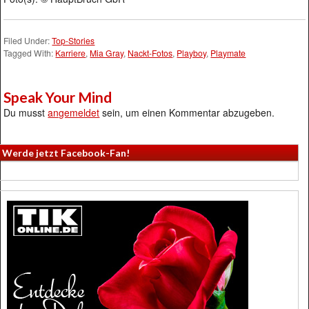
Filed Under:
Top-Stories
Tagged With:
Karriere
,
Mia Gray
,
Nackt-Fotos
,
Playboy
,
Playmate
Speak Your Mind
Du musst
angemeldet
sein, um einen Kommentar abzugeben.
Werde jetzt Facebook-Fan!