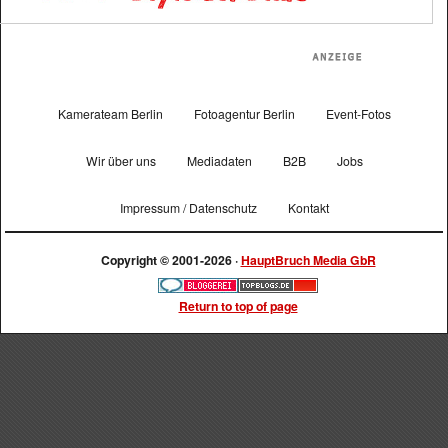
Kamerateam Berlin
Fotoagentur Berlin
Event-Fotos
Wir über uns
Mediadaten
B2B
Jobs
Impressum / Datenschutz
Kontakt
Copyright © 2001-2026 ·
HauptBruch Media GbR
Return to top of page