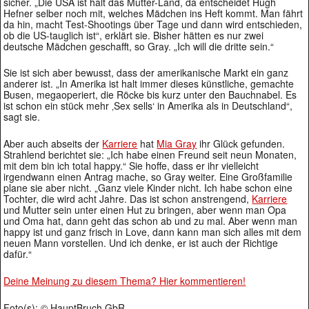
sicher. „Die USA ist halt das Mutter-Land, da entscheidet Hugh
Hefner selber noch mit, welches Mädchen ins Heft kommt. Man fährt
da hin, macht Test-Shootings über Tage und dann wird entschieden,
ob die US-tauglich ist“, erklärt sie. Bisher hätten es nur zwei
deutsche Mädchen geschafft, so Gray. „Ich will die dritte sein.“
Sie ist sich aber bewusst, dass der amerikanische Markt ein ganz
anderer ist. „In Amerika ist halt immer dieses künstliche, gemachte
Busen, megaoperiert, die Röcke bis kurz unter den Bauchnabel. Es
ist schon ein stück mehr ‚Sex sells‘ in Amerika als in Deutschland“,
sagt sie.
Aber auch abseits der
Karriere
hat
Mia Gray
ihr Glück gefunden.
Strahlend berichtet sie: „Ich habe einen Freund seit neun Monaten,
mit dem bin ich total happy.“ Sie hoffe, dass er ihr vielleicht
irgendwann einen Antrag mache, so Gray weiter. Eine Großfamilie
plane sie aber nicht. „Ganz viele Kinder nicht. Ich habe schon eine
Tochter, die wird acht Jahre. Das ist schon anstrengend,
Karriere
und Mutter sein unter einen Hut zu bringen, aber wenn man Opa
und Oma hat, dann geht das schon ab und zu mal. Aber wenn man
happy ist und ganz frisch in Love, dann kann man sich alles mit dem
neuen Mann vorstellen. Und ich denke, er ist auch der Richtige
dafür.“
Deine Meinung zu diesem Thema? Hier kommentieren!
Foto(s): © HauptBruch GbR