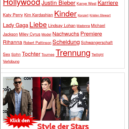
Hollywood
Justin Bieber
Karriere
Kanye West
Kinder
Katy Perry
Kim Kardashian
Konzert
Kristen Stewart
Liebe
Lady Gaga
Lindsay Lohan
Michael
Madonna
Premiere
Nachwuchs
Jackson
Miley Cyrus
Model
Scheidung
Rihanna
Schwangerschaft
Robert Pattinson
Trennung
Tochter
Sex
Sohn
Tournee
Twilight
Verlobung