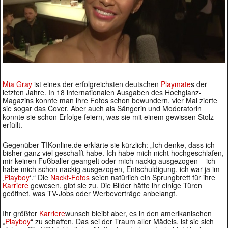
Mia Gray
ist eines der erfolgreichsten deutschen
Playmate
s der
letzten Jahre. In 18 internationalen Ausgaben des Hochglanz-
Magazins konnte man ihre Fotos schon bewundern, vier Mal zierte
sie sogar das Cover. Aber auch als Sängerin und Moderatorin
konnte sie schon Erfolge feiern, was sie mit einem gewissen Stolz
erfüllt.
Gegenüber TIKonline.de erklärte sie kürzlich: „Ich denke, dass ich
bisher ganz viel geschafft habe. Ich habe mich nicht hochgeschlafen,
mir keinen Fußballer geangelt oder mich nackig ausgezogen – ich
habe mich schon nackig ausgezogen, Entschuldigung, ich war ja im
‚
Playboy
‘.“ Die
Nackt-Fotos
seien natürlich ein Sprungbrett für ihre
Karriere
gewesen, gibt sie zu. Die Bilder hätte ihr einige Türen
geöffnet, was TV-Jobs oder Werbeverträge anbelangt.
Ihr größter
Karriere
wunsch bleibt aber, es in den amerikanischen
„
Playboy
“ zu schaffen. Das sei der Traum aller Mädels, ist sie sich