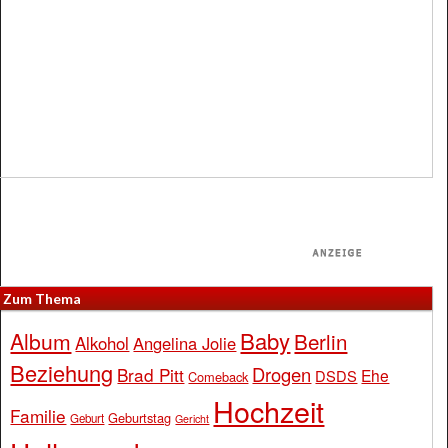
Zum Thema
Baby
Album
Berlin
Alkohol
Angelina Jolie
Beziehung
Drogen
Brad Pitt
Ehe
DSDS
Comeback
Hochzeit
Familie
Geburtstag
Geburt
Gericht