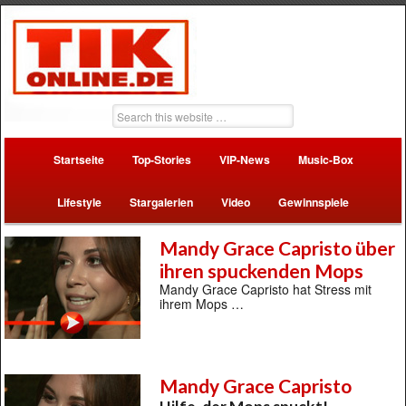
Startseite
Top-Stories
VIP-News
Music-Box
Lifestyle
Stargalerien
Video
Gewinnspiele
Mandy Grace Capristo über
ihren spuckenden Mops
Mandy Grace Capristo hat Stress mit
ihrem Mops …
Mandy Grace Capristo