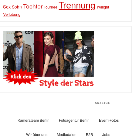
Trennung
Tochter
Sex
Sohn
Tournee
Twilight
Verlobung
Kamerateam Berlin
Fotoagentur Berlin
Event-Fotos
Wir über uns
Mediadaten
B2B
Jobs