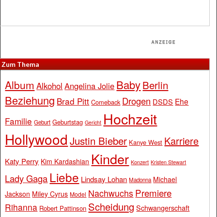
Zum Thema
Baby
Album
Berlin
Alkohol
Angelina Jolie
Beziehung
Drogen
Brad Pitt
Ehe
DSDS
Comeback
Hochzeit
Familie
Geburtstag
Geburt
Gericht
Hollywood
Justin Bieber
Karriere
Kanye West
Kinder
Katy Perry
Kim Kardashian
Konzert
Kristen Stewart
Liebe
Lady Gaga
Lindsay Lohan
Michael
Madonna
Premiere
Nachwuchs
Jackson
Miley Cyrus
Model
Scheidung
Rihanna
Schwangerschaft
Robert Pattinson