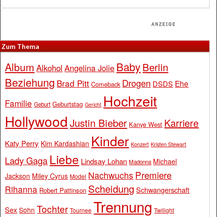
Zum Thema
Baby
Album
Berlin
Alkohol
Angelina Jolie
Beziehung
Drogen
Brad Pitt
Ehe
DSDS
Comeback
Hochzeit
Familie
Geburtstag
Geburt
Gericht
Hollywood
Justin Bieber
Karriere
Kanye West
Kinder
Katy Perry
Kim Kardashian
Konzert
Kristen Stewart
Liebe
Lady Gaga
Lindsay Lohan
Michael
Madonna
Premiere
Nachwuchs
Jackson
Miley Cyrus
Model
Scheidung
Rihanna
Schwangerschaft
Robert Pattinson
Trennung
Tochter
Sex
Sohn
Tournee
Twilight