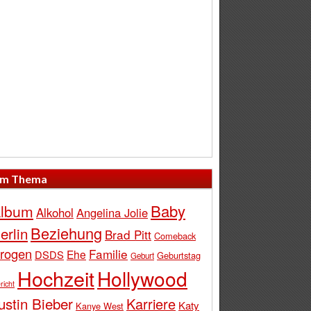
m Thema
Baby
lbum
Alkohol
Angelina Jolie
Beziehung
erlin
Brad Pitt
Comeback
rogen
Familie
Ehe
DSDS
Geburtstag
Geburt
Hochzeit
Hollywood
richt
ustin Bieber
Karriere
Katy
Kanye West