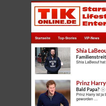
Startseite
Top-Stories
VIP-News
Shia LaBeo
Familienstreit
Shia LaBeouf hat
Prinz Harry
Bald Papa?
Prinz Harry ist j
geworden …