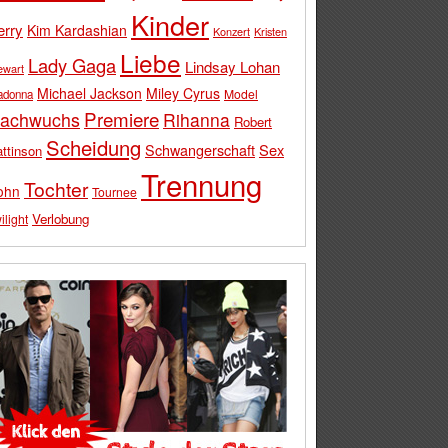
Kinder
erry
Kim Kardashian
Konzert
Kristen
Liebe
Lady Gaga
Lindsay Lohan
ewart
Michael Jackson
Miley Cyrus
Model
adonna
Premiere
achwuchs
Rihanna
Robert
Scheidung
Schwangerschaft
Sex
ttinson
Trennung
Tochter
ohn
Tournee
Verlobung
ilight