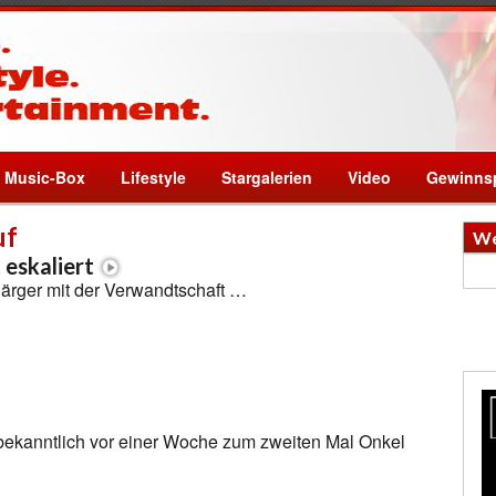
Music-Box
Lifestyle
Stargalerien
Video
Gewinnsp
uf
We
 eskaliert
 ärger mit der Verwandtschaft …
a bekanntlich vor einer Woche zum zweiten Mal Onkel