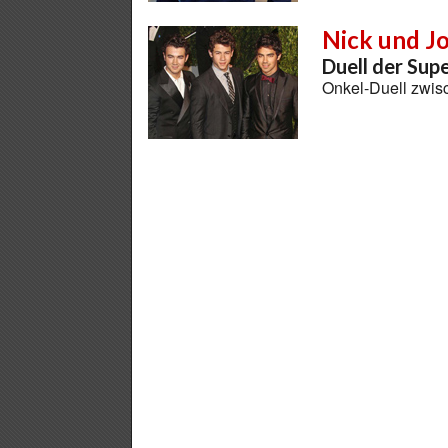
Nick und J
Duell der Sup
Onkel-Duell zwis