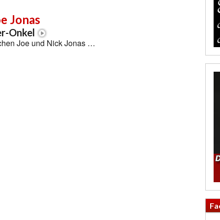
oe Jonas
er-Onkel
chen Joe und Nick Jonas …
Fa