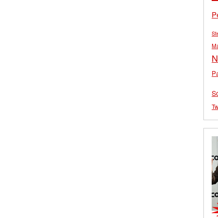
P
St
M
N
Pa
S
Tw