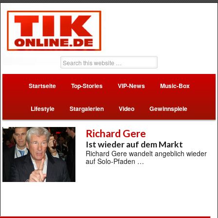
Startseite
Top-Stories
VIP-News
Music-Box
Lifestyle
Stargalerien
Video
Gewinnspiele
Richard Gere
Ist wieder auf dem Markt
Richard Gere wandelt angeblich wieder
auf Solo-Pfaden …