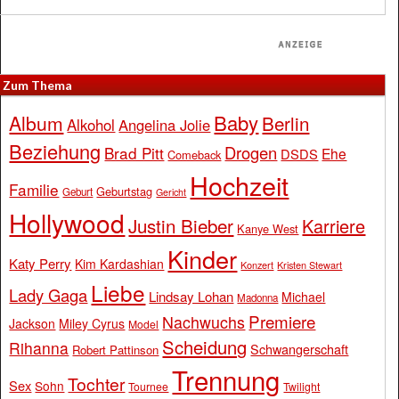
Zum Thema
Baby
Album
Berlin
Alkohol
Angelina Jolie
Beziehung
Drogen
Brad Pitt
Ehe
DSDS
Comeback
Hochzeit
Familie
Geburtstag
Geburt
Gericht
Hollywood
Justin Bieber
Karriere
Kanye West
Kinder
Katy Perry
Kim Kardashian
Konzert
Kristen Stewart
Liebe
Lady Gaga
Lindsay Lohan
Michael
Madonna
Premiere
Nachwuchs
Jackson
Miley Cyrus
Model
Scheidung
Rihanna
Schwangerschaft
Robert Pattinson
Trennung
Tochter
Sex
Sohn
Tournee
Twilight