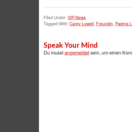
Filed Under:
VIP-News
Tagged With:
Carey Lowell
,
Freundin
,
Padma L
Speak Your Mind
Du musst
angemeldet
sein, um einen Ko