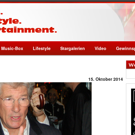
Music-Box
Lifestyle
Stargalerien
Video
Gewinnsp
We
15. Oktober 2014