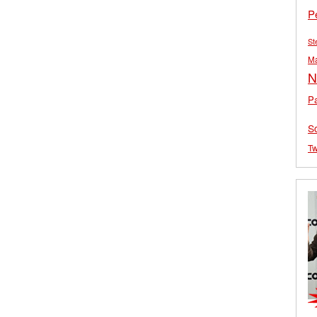
P
St
M
N
Pa
S
Tw