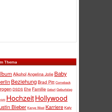
m Thema
Baby
lbum
Alkohol
Angelina Jolie
Beziehung
erlin
Brad Pitt
Comeback
rogen
Familie
Ehe
DSDS
Geburtstag
Geburt
Hochzeit
Hollywood
richt
ustin Bieber
Karriere
Katy
Kanye West