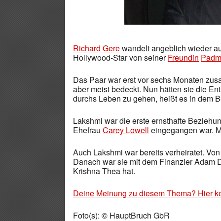
Richard Gere
wandelt angeblich wieder auf
Hollywood-Star von seiner
Freundin
Padm
Das Paar war erst vor sechs Monaten zu
aber meist bedeckt. Nun hätten sie die En
durchs Leben zu gehen, heißt es in dem Be
Lakshmi war die erste ernsthafte Beziehu
Ehefrau
Carey Lowell
eingegangen war. Mit
Auch Lakshmi war bereits verheiratet. V
Danach war sie mit dem Finanzier Adam Del
Krishna Thea hat.
Deine Meinung zu diesem Thema? Hier k
Foto(s): © HauptBruch GbR