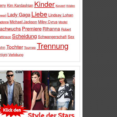
Kinder
erry
Kim Kardashian
Konzert
Kristen
Liebe
Lady Gaga
Lindsay Lohan
ewart
Michael Jackson
Miley Cyrus
Model
adonna
Premiere
achwuchs
Rihanna
Robert
Scheidung
Schwangerschaft
Sex
ttinson
Trennung
Tochter
ohn
Tournee
Verlobung
ilight