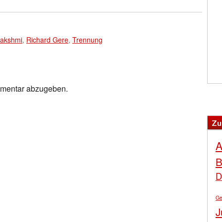
akshmi
,
Richard Gere
,
Trennung
mmentar abzugeben.
Zu
A
B
D
Ge
J