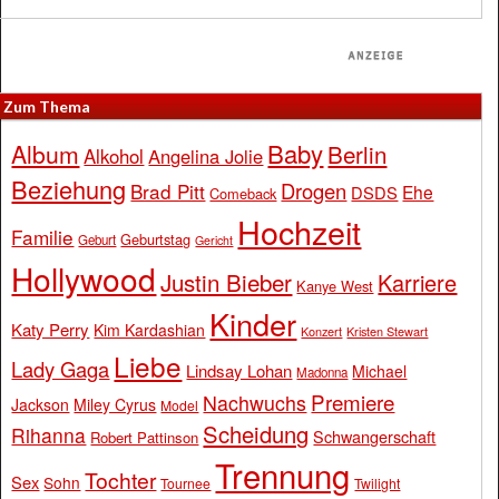
Zum Thema
Baby
Album
Berlin
Alkohol
Angelina Jolie
Beziehung
Drogen
Brad Pitt
Ehe
DSDS
Comeback
Hochzeit
Familie
Geburtstag
Geburt
Gericht
Hollywood
Justin Bieber
Karriere
Kanye West
Kinder
Katy Perry
Kim Kardashian
Konzert
Kristen Stewart
Liebe
Lady Gaga
Lindsay Lohan
Michael
Madonna
Premiere
Nachwuchs
Jackson
Miley Cyrus
Model
Scheidung
Rihanna
Schwangerschaft
Robert Pattinson
Trennung
Tochter
Sex
Sohn
Tournee
Twilight