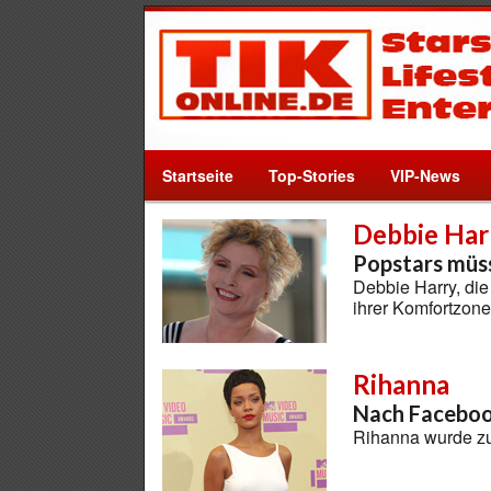
Startseite
Top-Stories
VIP-News
Debbie Har
Popstars müs
Debbie Harry, die 
ihrer Komfortzo
Rihanna
Nach Facebook
Rihanna wurde zu