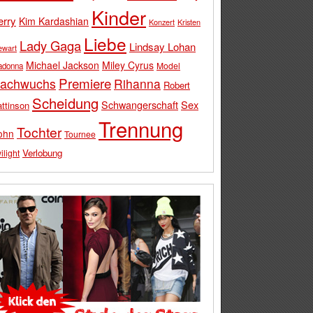
Kinder
erry
Kim Kardashian
Konzert
Kristen
Liebe
Lady Gaga
Lindsay Lohan
ewart
Michael Jackson
Miley Cyrus
Model
adonna
Premiere
achwuchs
Rihanna
Robert
Scheidung
Schwangerschaft
Sex
ttinson
Trennung
Tochter
ohn
Tournee
Verlobung
ilight