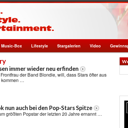
Music-Box
Lifestyle
Stargalerien
Video
Gewinnsp
ry
We
sen immer wieder neu erfinden
Frontfrau der Band Blondie, will, dass Stars öfter aus
ne kommen …
 nun auch bei den Pop-Stars Spitze
m größten Popstar der letzten 20 Jahre ernannt …