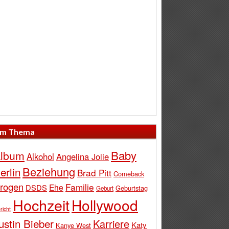
m Thema
Baby
lbum
Alkohol
Angelina Jolie
Beziehung
erlin
Brad Pitt
Comeback
rogen
Familie
Ehe
DSDS
Geburtstag
Geburt
Hochzeit
Hollywood
richt
ustin Bieber
Karriere
Katy
Kanye West