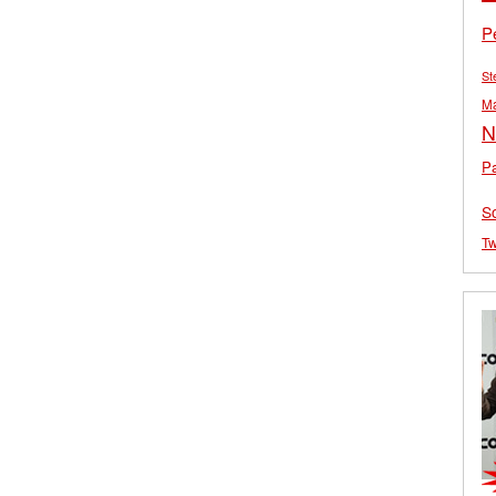
P
St
M
N
Pa
S
Tw