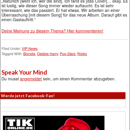
„Natürlich [weiß ich, wer die sind]. Ich fand es [das Cover]… okay. Es
ist lustig, wie dieser Song immer wieder auftaucht. Es ist sehr
interessant, wie das passiert. Er hat etwas. Wir arbeiten an einer
Überraschung [mit diesem Song] für das neue Album. Darauf gibt es
einen Gastauftritt.“
Deine Meinung zu diesem Thema? Hier kommentieren!
Filed Under:
VIP-News
Tagged With:
Blondie
,
Debbie Harry
,
Pop-Stars
,
Risiko
Speak Your Mind
Du musst
angemeldet
sein, um einen Kommentar abzugeben.
Werde jetzt Facebook-Fan!