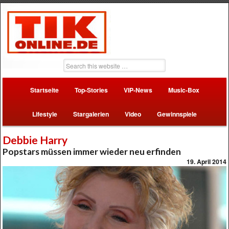
Startseite
Top-Stories
VIP-News
Music-Box
Lifestyle
Stargalerien
Video
Gewinnspiele
Debbie Harry
Popstars müssen immer wieder neu erfinden
19. April 2014