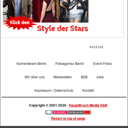
Kamerateam Berlin
Fotoagentur Berlin
Event-Fotos
Wir über uns
Mediadaten
B2B
Jobs
Impressum / Datenschutz
Kontakt
Copyright © 2001-2026 ·
HauptBruch Media GbR
Return to top of page