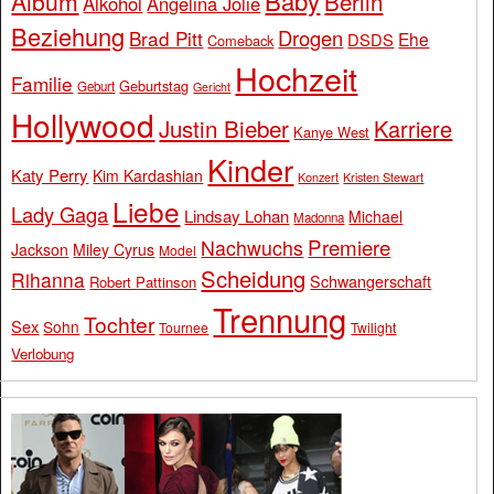
Baby
Album
Berlin
Alkohol
Angelina Jolie
Beziehung
Drogen
Brad Pitt
Ehe
DSDS
Comeback
Hochzeit
Familie
Geburtstag
Geburt
Gericht
Hollywood
Justin Bieber
Karriere
Kanye West
Kinder
Katy Perry
Kim Kardashian
Konzert
Kristen Stewart
Liebe
Lady Gaga
Lindsay Lohan
Michael
Madonna
Premiere
Nachwuchs
Jackson
Miley Cyrus
Model
Scheidung
Rihanna
Schwangerschaft
Robert Pattinson
Trennung
Tochter
Sex
Sohn
Tournee
Twilight
Verlobung