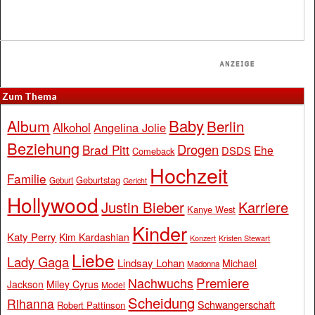
Zum Thema
Baby
Album
Berlin
Alkohol
Angelina Jolie
Beziehung
Drogen
Brad Pitt
Ehe
DSDS
Comeback
Hochzeit
Familie
Geburtstag
Geburt
Gericht
Hollywood
Justin Bieber
Karriere
Kanye West
Kinder
Katy Perry
Kim Kardashian
Konzert
Kristen Stewart
Liebe
Lady Gaga
Lindsay Lohan
Michael
Madonna
Premiere
Nachwuchs
Jackson
Miley Cyrus
Model
Scheidung
Rihanna
Schwangerschaft
Robert Pattinson