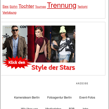
Trennung
Tochter
Sex
Sohn
Tournee
Twilight
Verlobung
Kamerateam Berlin
Fotoagentur Berlin
Event-Fotos
Wir über uns
Mediadaten
B2B
Jobs