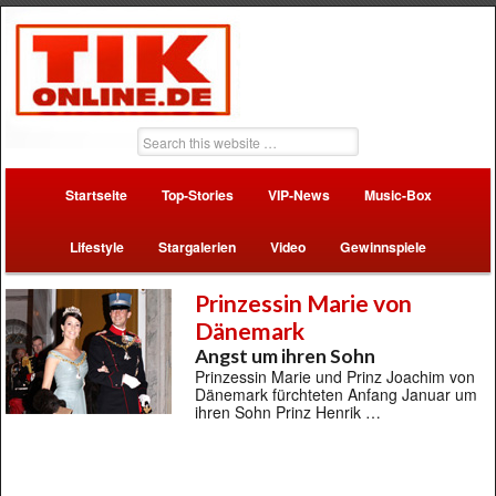
Startseite
Top-Stories
VIP-News
Music-Box
Lifestyle
Stargalerien
Video
Gewinnspiele
Prinzessin Marie von
Dänemark
Angst um ihren Sohn
Prinzessin Marie und Prinz Joachim von
Dänemark fürchteten Anfang Januar um
ihren Sohn Prinz Henrik …