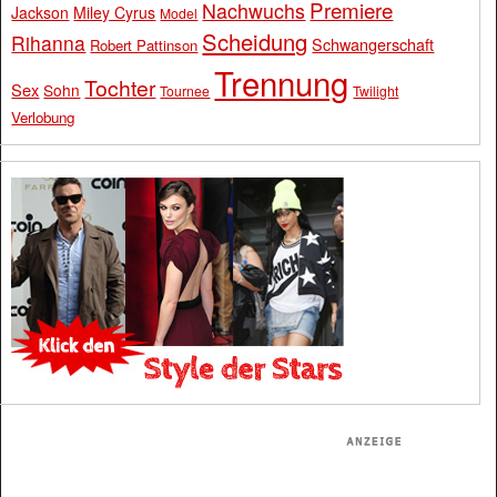
Premiere
Nachwuchs
Jackson
Miley Cyrus
Model
Scheidung
Rihanna
Schwangerschaft
Robert Pattinson
Trennung
Tochter
Sex
Sohn
Tournee
Twilight
Verlobung