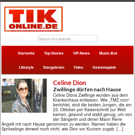
Startseite
Top-Stories
VIP-News
Music-Box
Lifestyle
Stargalerien
Video
Gewinnspiele
Celine Dion
Zwillinge dürfen nach Hause
Celine Dions Zwillinge wurden aus dem
Krankenhaus entlassen. Wie „TMZ.com“
berichtet, sind die beiden Jungen, die am
23. Oktober per Kaiserschnitt zur Welt
kamen, gesund und stabil genug, um von
der Sängerin und deren Mann Rene
Angelil mit nach Hause genommen zu werden. Namen haben die
Sprösslinge derweil noch nicht, wie Dion vor Kurzem zugab. […]