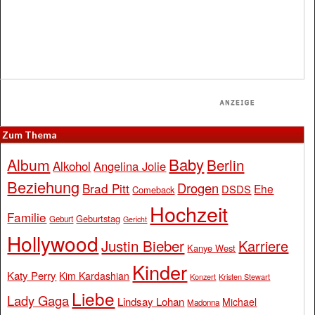
Zum Thema
Baby
Album
Berlin
Alkohol
Angelina Jolie
Beziehung
Drogen
Brad Pitt
Ehe
DSDS
Comeback
Hochzeit
Familie
Geburtstag
Geburt
Gericht
Hollywood
Justin Bieber
Karriere
Kanye West
Kinder
Katy Perry
Kim Kardashian
Konzert
Kristen Stewart
Liebe
Lady Gaga
Lindsay Lohan
Michael
Madonna