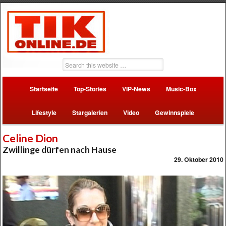
Startseite
Top-Stories
VIP-News
Music-Box
Lifestyle
Stargalerien
Video
Gewinnspiele
Celine Dion
Zwillinge dürfen nach Hause
29. Oktober 2010