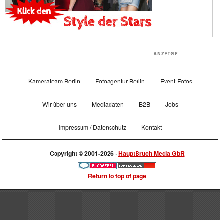
Kamerateam Berlin
Fotoagentur Berlin
Event-Fotos
Wir über uns
Mediadaten
B2B
Jobs
Impressum / Datenschutz
Kontakt
Copyright © 2001-2026 ·
HauptBruch Media GbR
Return to top of page