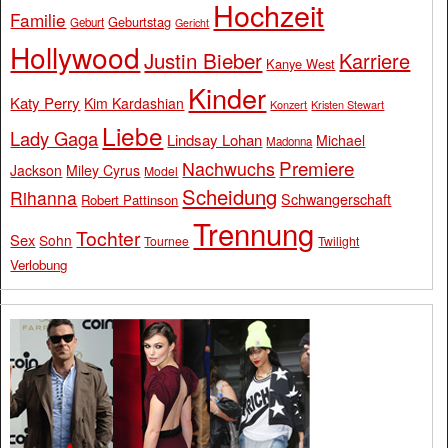
Hochzeit
Familie
Geburtstag
Geburt
Gericht
Hollywood
Justin Bieber
Karriere
Kanye West
Kinder
Katy Perry
Kim Kardashian
Konzert
Kristen Stewart
Liebe
Lady Gaga
Lindsay Lohan
Michael
Madonna
Premiere
Nachwuchs
Jackson
Miley Cyrus
Model
Scheidung
Rihanna
Schwangerschaft
Robert Pattinson
Trennung
Tochter
Sex
Sohn
Tournee
Twilight
Verlobung