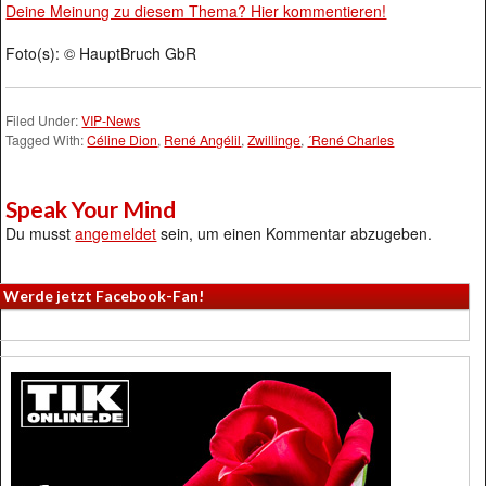
Deine Meinung zu diesem Thema? Hier kommentieren!
Foto(s): © HauptBruch GbR
Filed Under:
VIP-News
Tagged With:
Céline Dion
,
René Angélil
,
Zwillinge
,
´René Charles
Speak Your Mind
Du musst
angemeldet
sein, um einen Kommentar abzugeben.
Werde jetzt Facebook-Fan!