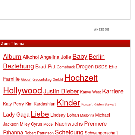
Zum Thema
Baby
Album
Berlin
Alkohol
Angelina Jolie
Beziehung
Drogen
Brad Pitt
Ehe
DSDS
Comeback
Hochzeit
Familie
Geburtstag
Geburt
Gericht
Hollywood
Justin Bieber
Karriere
Kanye West
Kinder
Katy Perry
Kim Kardashian
Konzert
Kristen Stewart
Liebe
Lady Gaga
Lindsay Lohan
Michael
Madonna
Premiere
Nachwuchs
Jackson
Miley Cyrus
Model
Scheidung
Rihanna
Schwangerschaft
Robert Pattinson