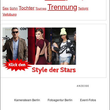
Trennung
Tochter
Sex
Sohn
Tournee
Twilight
Verlobung
Kamerateam Berlin
Fotoagentur Berlin
Event-Fotos