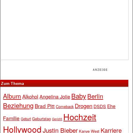
Zum Thema
Baby
Album
Berlin
Alkohol
Angelina Jolie
Beziehung
Drogen
Brad Pitt
Ehe
DSDS
Comeback
Hochzeit
Familie
Geburtstag
Geburt
Gericht
Hollywood
Justin Bieber
Karriere
Kanye West