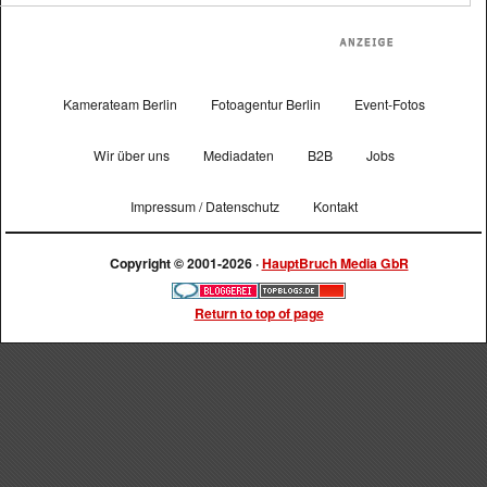
Kamerateam Berlin
Fotoagentur Berlin
Event-Fotos
Wir über uns
Mediadaten
B2B
Jobs
Impressum / Datenschutz
Kontakt
Copyright © 2001-2026 ·
HauptBruch Media GbR
Return to top of page