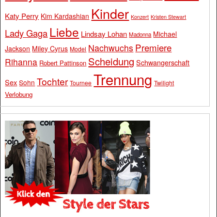
Kinder
Katy Perry
Kim Kardashian
Konzert
Kristen Stewart
Liebe
Lady Gaga
Lindsay Lohan
Michael
Madonna
Premiere
Nachwuchs
Jackson
Miley Cyrus
Model
Scheidung
Rihanna
Schwangerschaft
Robert Pattinson
Trennung
Tochter
Sex
Sohn
Tournee
Twilight
Verlobung