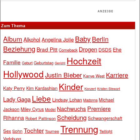
Zum Thema
Baby
Album
Berlin
Alkohol
Angelina Jolie
Beziehung
Drogen
Brad Pitt
Ehe
DSDS
Comeback
Hochzeit
Familie
Geburtstag
Geburt
Gericht
Hollywood
Justin Bieber
Karriere
Kanye West
Kinder
Katy Perry
Kim Kardashian
Konzert
Kristen Stewart
Liebe
Lady Gaga
Lindsay Lohan
Michael
Madonna
Premiere
Nachwuchs
Jackson
Miley Cyrus
Model
Scheidung
Rihanna
Schwangerschaft
Robert Pattinson
Trennung
Tochter
Sex
Sohn
Tournee
Twilight
Verlobung