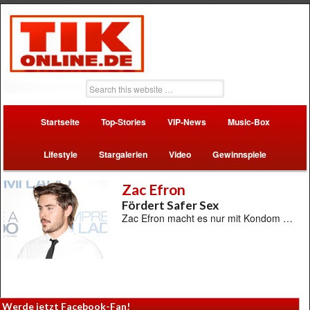
Startseite
Top-Stories
VIP-News
Music-Box
Lifestyle
Stargalerien
Video
Gewinnspiele
Zac Efron
Fördert Safer Sex
Zac Efron macht es nur mit Kondom …
Werde jetzt Facebook-Fan!