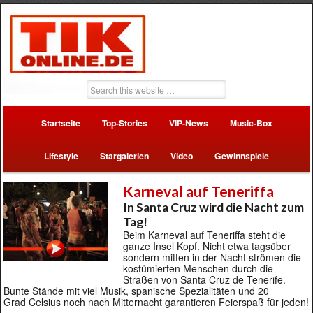
Startseite
Top-Stories
VIP-News
Music-Box
Lifestyle
Stargalerien
Video
Gewinnspiele
Karneval auf Teneriffa
In Santa Cruz wird die Nacht zum
Tag!
Beim Karneval auf Teneriffa steht die
ganze Insel Kopf. Nicht etwa tagsüber
sondern mitten in der Nacht strömen die
kostümierten Menschen durch die
Straßen von Santa Cruz de Tenerife.
Bunte Stände mit viel Musik, spanische Spezialitäten und 20
Grad Celsius noch nach Mitternacht garantieren Feierspaß für jeden!