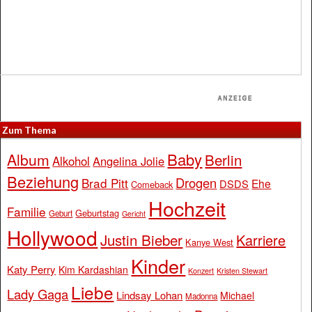
Zum Thema
Baby
Album
Berlin
Alkohol
Angelina Jolie
Beziehung
Drogen
Brad Pitt
Ehe
DSDS
Comeback
Hochzeit
Familie
Geburtstag
Geburt
Gericht
Hollywood
Justin Bieber
Karriere
Kanye West
Kinder
Katy Perry
Kim Kardashian
Konzert
Kristen Stewart
Liebe
Lady Gaga
Lindsay Lohan
Michael
Madonna