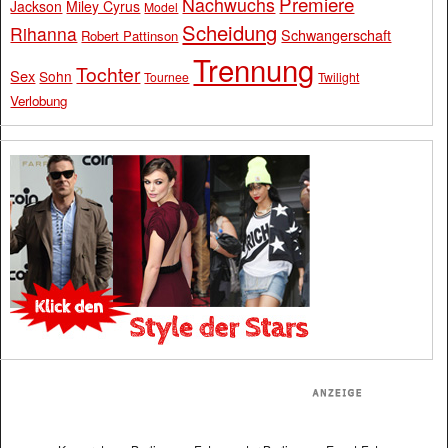
Premiere
Nachwuchs
Jackson
Miley Cyrus
Model
Scheidung
Rihanna
Schwangerschaft
Robert Pattinson
Trennung
Tochter
Sex
Sohn
Tournee
Twilight
Verlobung