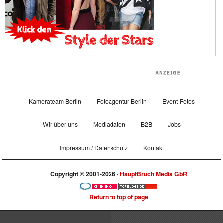
Kamerateam Berlin
Fotoagentur Berlin
Event-Fotos
Wir über uns
Mediadaten
B2B
Jobs
Impressum / Datenschutz
Kontakt
Copyright © 2001-2026 ·
HauptBruch Media GbR
Return to top of page