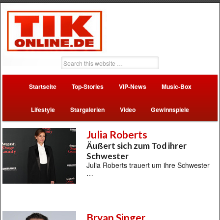
Startseite
Top-Stories
VIP-News
Music-Box
Lifestyle
Stargalerien
Video
Gewinnspiele
Julia Roberts
Äußert sich zum Tod ihrer
Schwester
Julia Roberts trauert um ihre Schwester
…
Bryan Singer