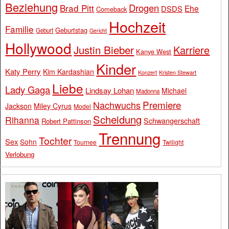
Beziehung
Drogen
Brad Pitt
Ehe
DSDS
Comeback
Hochzeit
Familie
Geburtstag
Geburt
Gericht
Hollywood
Justin Bieber
Karriere
Kanye West
Kinder
Katy Perry
Kim Kardashian
Konzert
Kristen Stewart
Liebe
Lady Gaga
Lindsay Lohan
Michael
Madonna
Premiere
Nachwuchs
Jackson
Miley Cyrus
Model
Scheidung
Rihanna
Schwangerschaft
Robert Pattinson
Trennung
Tochter
Sex
Sohn
Tournee
Twilight
Verlobung