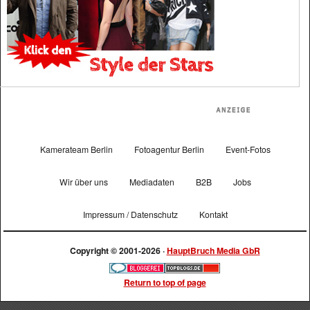
Kamerateam Berlin
Fotoagentur Berlin
Event-Fotos
Wir über uns
Mediadaten
B2B
Jobs
Impressum / Datenschutz
Kontakt
Copyright © 2001-2026 ·
HauptBruch Media GbR
Return to top of page