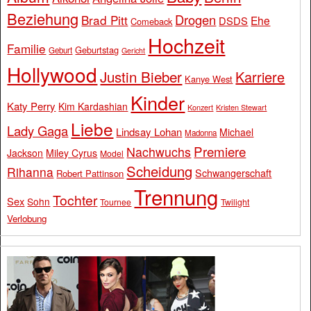
Beziehung
Drogen
Brad Pitt
Ehe
DSDS
Comeback
Hochzeit
Familie
Geburtstag
Geburt
Gericht
Hollywood
Justin Bieber
Karriere
Kanye West
Kinder
Katy Perry
Kim Kardashian
Konzert
Kristen Stewart
Liebe
Lady Gaga
Lindsay Lohan
Michael
Madonna
Premiere
Nachwuchs
Jackson
Miley Cyrus
Model
Scheidung
Rihanna
Schwangerschaft
Robert Pattinson
Trennung
Tochter
Sex
Sohn
Tournee
Twilight
Verlobung