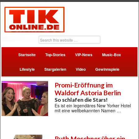
Startseite
Top-Stories
VIP-News
Music-Box
Lifestyle
Stargalerien
Video
Gewinnspiele
Promi-Eröffnung im
Waldorf Astoria Berlin
So schlafen die Stars!
Es ist ein legendäres New Yorker Hotel
mit eine weltbekannten Namen …
Ruth Moschner über ein