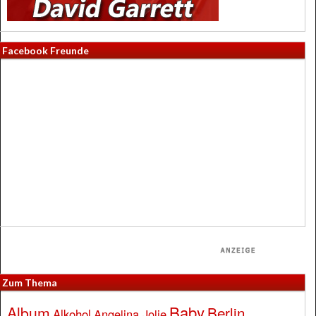
Facebook Freunde
Zum Thema
Baby
Album
Berlin
Alkohol
Angelina Jolie