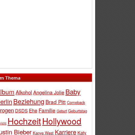
m Thema
Baby
lbum
Alkohol
Angelina Jolie
Beziehung
erlin
Brad Pitt
Comeback
rogen
Familie
Ehe
DSDS
Geburtstag
Geburt
Hochzeit
Hollywood
richt
ustin Bieber
Karriere
Katy
Kanye West