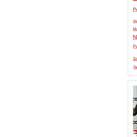
P
St
M
N
Pa
S
Tw