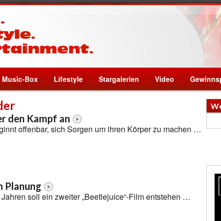
Music-Box
Lifestyle
Stargalerien
Video
Gewinnsp
der
We
er den Kampf an
innt offenbar, sich Sorgen um ihren Körper zu machen …
n Planung
Jahren soll ein zweiter „Beetlejuice“-Film entstehen …