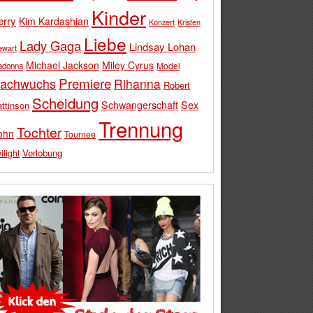
Kinder
erry
Kim Kardashian
Konzert
Kristen
Liebe
Lady Gaga
Lindsay Lohan
ewart
Michael Jackson
Miley Cyrus
Model
adonna
Premiere
achwuchs
Rihanna
Robert
Scheidung
Schwangerschaft
Sex
ttinson
Trennung
Tochter
ohn
Tournee
Verlobung
ilight