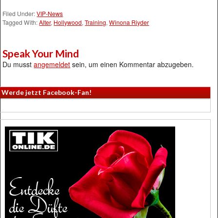
Filed Under:
VIP-News
Tagged With:
Alter
,
Hollywood
,
Training
,
Winona Riyder
Speak Your Mind
Du musst
angemeldet
sein, um einen Kommentar abzugeben.
Werde jetzt Facebook-Fan!