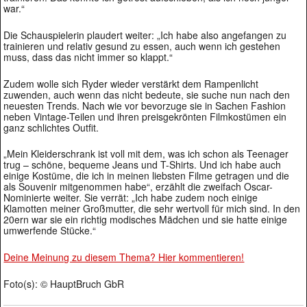
war.“
Die Schauspielerin plaudert weiter: „Ich habe also angefangen zu
trainieren und relativ gesund zu essen, auch wenn ich gestehen
muss, dass das nicht immer so klappt.“
Zudem wolle sich Ryder wieder verstärkt dem Rampenlicht
zuwenden, auch wenn das nicht bedeute, sie suche nun nach den
neuesten Trends. Nach wie vor bevorzuge sie in Sachen Fashion
neben Vintage-Teilen und ihren preisgekrönten Filmkostümen ein
ganz schlichtes Outfit.
„Mein Kleiderschrank ist voll mit dem, was ich schon als Teenager
trug – schöne, bequeme Jeans und T-Shirts. Und ich habe auch
einige Kostüme, die ich in meinen liebsten Filme getragen und die
als Souvenir mitgenommen habe“, erzählt die zweifach Oscar-
Nominierte weiter. Sie verrät: „Ich habe zudem noch einige
Klamotten meiner Großmutter, die sehr wertvoll für mich sind. In den
20ern war sie ein richtig modisches Mädchen und sie hatte einige
umwerfende Stücke.“
Deine Meinung zu diesem Thema? Hier kommentieren!
Foto(s): © HauptBruch GbR