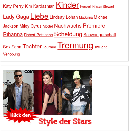
Kinder
Katy Perry
Kim Kardashian
Konzert
Kristen Stewart
Liebe
Lady Gaga
Lindsay Lohan
Michael
Madonna
Premiere
Nachwuchs
Jackson
Miley Cyrus
Model
Scheidung
Rihanna
Schwangerschaft
Robert Pattinson
Trennung
Tochter
Sex
Sohn
Tournee
Twilight
Verlobung