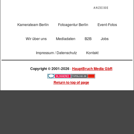
Kamerateam Berlin
Fotoagentur Berlin
Event-Fotos
Wir über uns
Mediadaten
B2B
Jobs
Impressum / Datenschutz
Kontakt
Copyright © 2001-2026 ·
HauptBruch Media GbR
Return to top of page