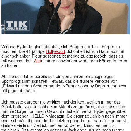
Winona Ryder beginnt offenbar, sich Sorgen um ihren Körper zu
machen. Die 41-jährige
Hollywood
-Schönheit ist von Natur aus mit
einer schlanken Figur gesegnet, bemerkte zuletzt jedoch, dass es
mit wachsendem
Alter
immer schwieriger wird, ihren Körper in Form
zu halten.
Abhilfe soll daher bereits seit einigen Jahren ein ausgiebiges
Sportprogramm schaffen – etwas, das die frühere Verlobte von
„Edward mit den Scherenhänden“-Partner Johnny Depp zuvor nicht
nötig gehabt hätte.
„Ich musste darüber nie wirklich nachdenken, weil ich immer das
Glück hatte, zu den schlanken Mädels zu gehören, also musste ich
mir nie Sorgen um mein Gewicht machen“, verrät Ryder gegenüber
dem britischen „HELLO!“-Magazin. Sie ergänzt: „Ich bin noch immer
eher schmächtig, aber in den letzten paar Jahren habe ich gemerkt,
dass es vielleicht Zeit ist, meinen Körper ein bisschen mehr zu
trainieren. Das konnte ich getrost aufschieben, als ich noch jünger