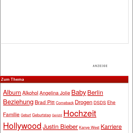
Zum Thema
Baby
Album
Berlin
Alkohol
Angelina Jolie
Beziehung
Drogen
Brad Pitt
Ehe
DSDS
Comeback
Hochzeit
Familie
Geburtstag
Geburt
Gericht
Hollywood
Justin Bieber
Karriere
Kanye West