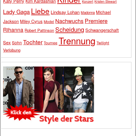
Katy Perry
Kim Kardashian
Konzert
Kristen Stewart
Liebe
Lady Gaga
Lindsay Lohan
Michael
Madonna
Premiere
Nachwuchs
Jackson
Miley Cyrus
Model
Scheidung
Rihanna
Schwangerschaft
Robert Pattinson
Trennung
Tochter
Sex
Sohn
Tournee
Twilight
Verlobung