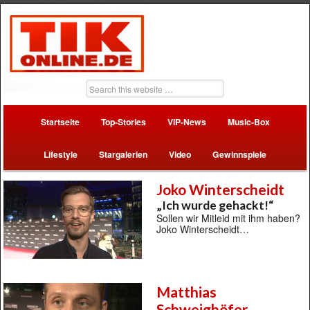
Startseite
Top-Stories
VIP-News
Music-Box
Lifestyle
Stargalerien
Video
Gewinnspiele
Joko Winterscheidt
„Ich wurde gehackt!“
Sollen wir Mitleid mit ihm haben?
Joko Winterscheidt…
Matthias
Schweighöfer