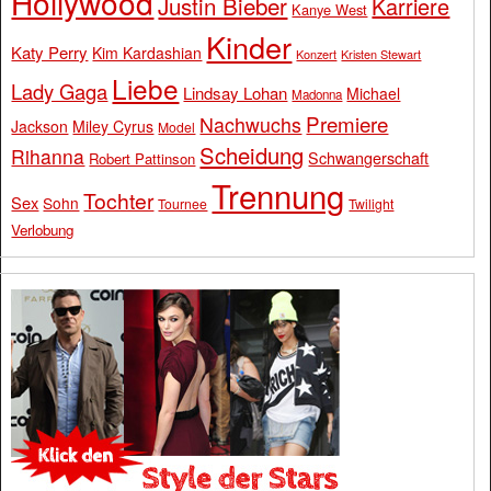
Hollywood
Justin Bieber
Karriere
Kanye West
Kinder
Katy Perry
Kim Kardashian
Konzert
Kristen Stewart
Liebe
Lady Gaga
Lindsay Lohan
Michael
Madonna
Premiere
Nachwuchs
Jackson
Miley Cyrus
Model
Scheidung
Rihanna
Schwangerschaft
Robert Pattinson
Trennung
Tochter
Sex
Sohn
Tournee
Twilight
Verlobung