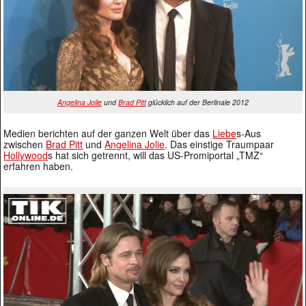
Angelina Jolie
und
Brad Pitt
glücklich auf der Berlinale 2012
Medien berichten auf der ganzen Welt über das
Liebe
s-Aus
zwischen
Brad Pitt
und
Angelina Jolie
. Das einstige Traumpaar
Hollywood
s hat sich getrennt, will das US-Promiportal „TMZ“
erfahren haben.