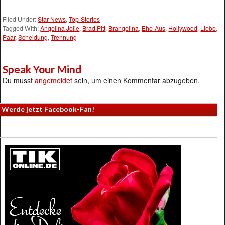
Filed Under:
Star News
,
Top-Stories
Tagged With:
Angelina Jolie
,
Brad Pitt
,
Brangelina
,
Ehe-Aus
,
Hollywood
,
Liebe
,
Paar
,
Scheidung
,
Trennung
Speak Your Mind
Du musst
angemeldet
sein, um einen Kommentar abzugeben.
Werde jetzt Facebook-Fan!