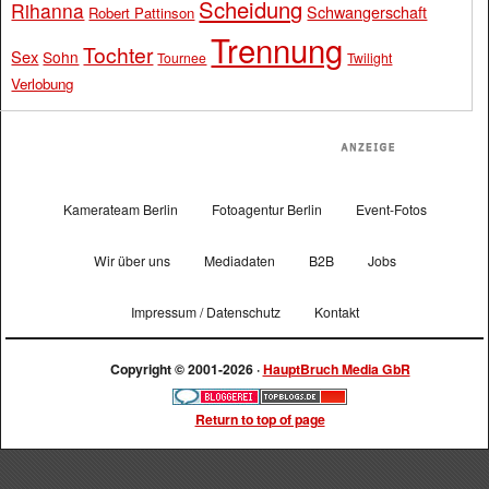
Scheidung
Rihanna
Schwangerschaft
Robert Pattinson
Trennung
Tochter
Sex
Sohn
Tournee
Twilight
Verlobung
Kamerateam Berlin
Fotoagentur Berlin
Event-Fotos
Wir über uns
Mediadaten
B2B
Jobs
Impressum / Datenschutz
Kontakt
Copyright © 2001-2026 ·
HauptBruch Media GbR
Return to top of page