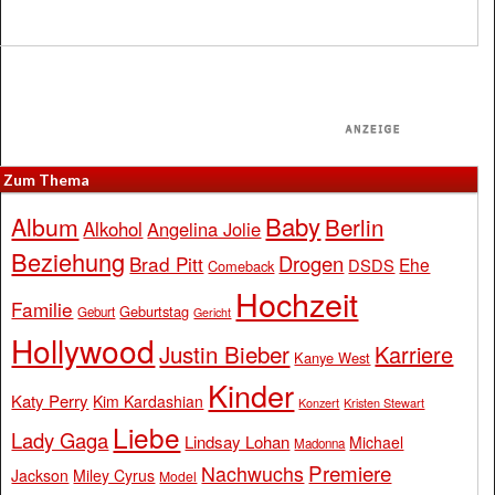
Zum Thema
Baby
Album
Berlin
Alkohol
Angelina Jolie
Beziehung
Drogen
Brad Pitt
Ehe
DSDS
Comeback
Hochzeit
Familie
Geburtstag
Geburt
Gericht
Hollywood
Justin Bieber
Karriere
Kanye West
Kinder
Katy Perry
Kim Kardashian
Konzert
Kristen Stewart
Liebe
Lady Gaga
Lindsay Lohan
Michael
Madonna
Premiere
Nachwuchs
Jackson
Miley Cyrus
Model