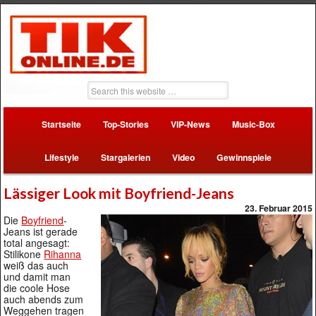
Startseite
Top-Stories
VIP-News
Music-Box
Lifestyle
Stargalerien
Video
Gewinnspiele
Lässiger Look mit Boyfriend-Jeans
23. Februar 2015
Die
Boyfriend
-
Jeans ist gerade
total angesagt:
Stilikone
Rihanna
weiß das auch
und damit man
die coole Hose
auch abends zum
Weggehen tragen