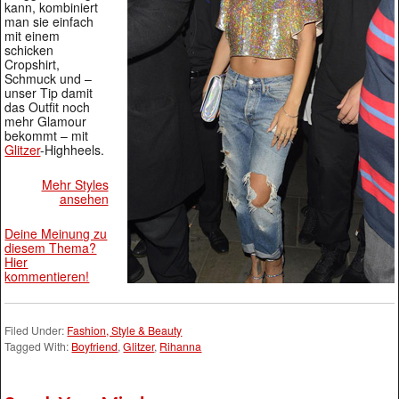
kann, kombiniert
man sie einfach
mit einem
schicken
Cropshirt,
Schmuck und –
unser Tip damit
das Outfit noch
mehr Glamour
bekommt – mit
Glitzer
-Highheels.
Mehr Styles
ansehen
Deine Meinung zu
diesem Thema?
Hier
kommentieren!
Filed Under:
Fashion, Style & Beauty
Tagged With:
Boyfriend
,
Glitzer
,
Rihanna