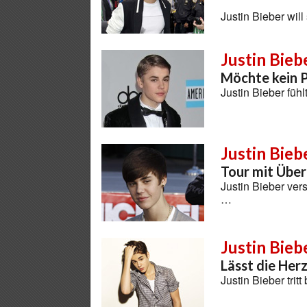
Justin Bieber wil
Justin Bieb
Möchte kein P
Justin Bieber füh
Justin Bieb
Tour mit Übe
Justin Bieber ver
…
Justin Bieb
Lässt die Her
Justin Bieber tri