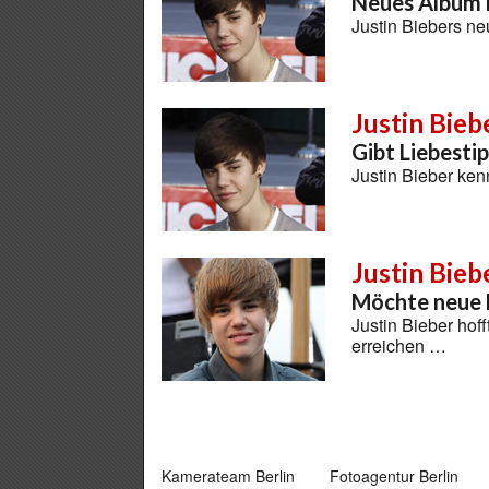
Neues Album 
Justin Biebers n
Justin Bieb
Gibt Liebesti
Justin Bieber ke
Justin Bieb
Möchte neue 
Justin Bieber hof
erreichen …
Kamerateam Berlin
Fotoagentur Berlin