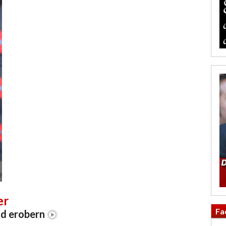
er
Fa
od erobern