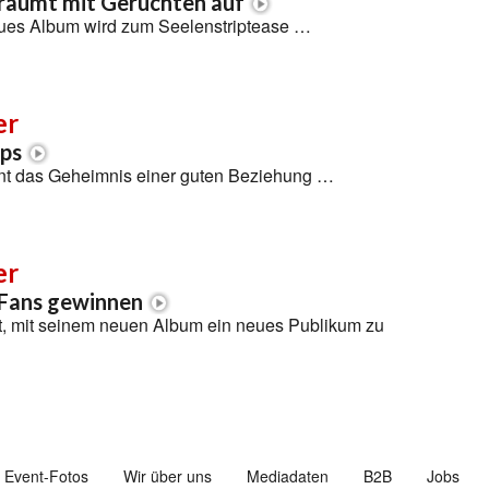
räumt mit Gerüchten auf
eues Album wird zum Seelenstriptease …
er
pps
nnt das Geheimnis einer guten Beziehung …
er
Fans gewinnen
ft, mit seinem neuen Album ein neues Publikum zu
Event-Fotos
Wir über uns
Mediadaten
B2B
Jobs