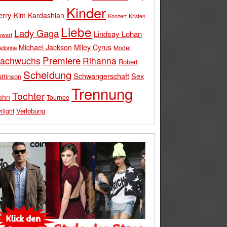
Kinder
erry
Kim Kardashian
Konzert
Kristen
Liebe
Lady Gaga
Lindsay Lohan
ewart
Michael Jackson
Miley Cyrus
Model
adonna
Premiere
achwuchs
Rihanna
Robert
Scheidung
Schwangerschaft
Sex
ttinson
Trennung
Tochter
ohn
Tournee
Verlobung
ilight