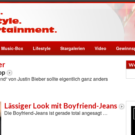
Music-Box
Lifestyle
Stargalerien
Video
Gewinnsp
er
We
op
nd“ von Justin Bieber sollte eigentlich ganz anders
Lässiger Look mit Boyfriend-Jeans
Die Boyfriend-Jeans ist gerade total angesagt …