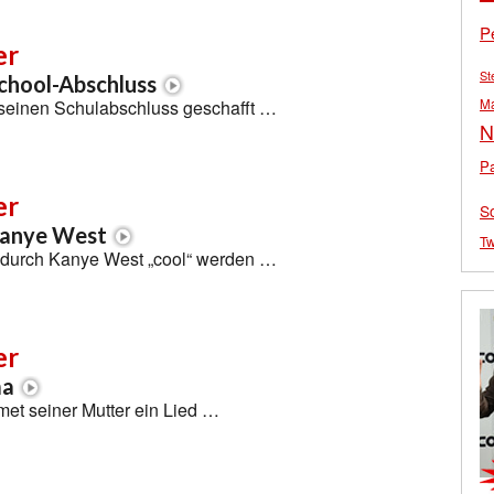
P
er
St
chool-Abschluss
M
 seinen Schulabschluss geschafft …
N
Pa
er
S
Kanye West
Tw
l durch Kanye West „cool“ werden …
er
ma
met seiner Mutter ein Lied …