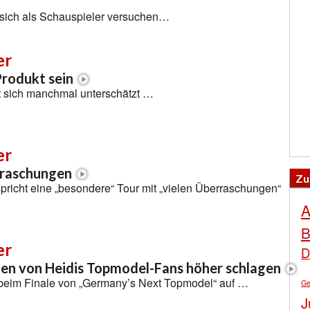
l sich als Schauspieler versuchen…
er
rodukt sein
lt sich manchmal unterschätzt …
er
rraschungen
Zu
spricht eine „besondere“ Tour mit „vielen Überraschungen“
A
B
er
D
zen von Heidis Topmodel-Fans höher schlagen
tt beim Finale von „Germany’s Next Topmodel“ auf …
Ge
J