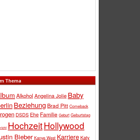
m Thema
Baby
lbum
Alkohol
Angelina Jolie
Beziehung
erlin
Brad Pitt
Comeback
rogen
Familie
Ehe
DSDS
Geburtstag
Geburt
Hochzeit
Hollywood
richt
ustin Bieber
Karriere
Katy
Kanye West